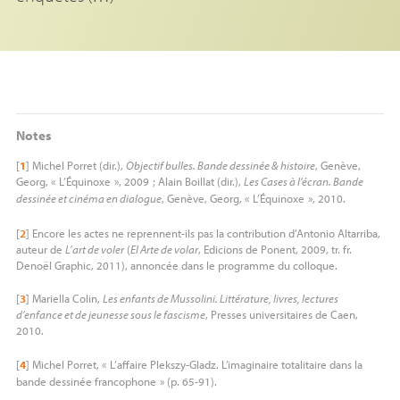
Notes
[
1
]
Michel Porret (dir.),
Objectif bulles. Bande dessinée & histoire
, Genève,
Georg, «
L’Équinoxe
», 2009
; Alain Boillat (dir.),
Les Cases à l’écran. Bande
dessinée et cinéma en dialogue
, Genève, Georg, «
L’Équinoxe
», 2010.
[
2
]
Encore les actes ne reprennent-ils pas la contribution d’Antonio Altarriba,
auteur de
L’art de voler
(
El Arte de volar
, Edicions de Ponent, 2009, tr. fr.
Denoël Graphic, 2011), annoncée dans le programme du colloque.
[
3
]
Mariella Colin,
Les enfants de Mussolini. Littérature, livres, lectures
d’enfance et de jeunesse sous le fascisme
, Presses universitaires de Caen,
2010.
[
4
]
Michel Porret, «
L’affaire Plekszy-Gladz. L’imaginaire totalitaire dans la
bande dessinée francophone
» (p. 65-91).