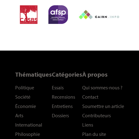
Thématiques
Catégories
À propos
Politique
Essais
Qui sommes-nous
?
Société
Recensions
Contact
Économie
Entretiens
Soumettre un article
Arts
Dossiers
Contributeurs
International
Liens
Philosophie
Plan du site