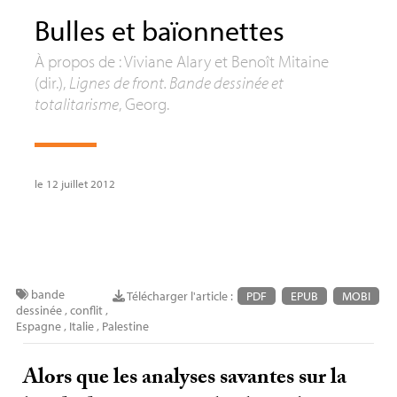
Bulles et baïonnettes
À propos de : Viviane Alary et Benoît Mitaine
(dir.),
Lignes de front. Bande dessinée et
totalitarisme
, Georg.
le 12 juillet 2012
bande
Télécharger l'article :
PDF
EPUB
MOBI
dessinée
,
conflit
,
Espagne
,
Italie
,
Palestine
Alors que les analyses savantes sur la