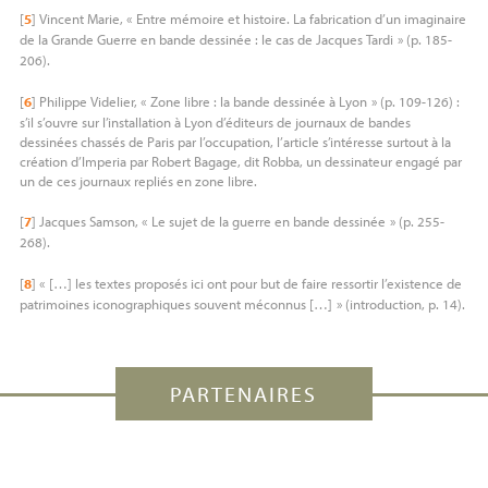
[
5
]
Vincent Marie, «
Entre mémoire et histoire. La fabrication d’un imaginaire
de la Grande Guerre en bande dessinée : le cas de Jacques Tardi
» (p. 185-
206).
[
6
]
Philippe Videlier, «
Zone libre : la bande dessinée à Lyon
» (p. 109-126) :
s’il s’ouvre sur l’installation à Lyon d’éditeurs de journaux de bandes
dessinées chassés de Paris par l’occupation, l’article s’intéresse surtout à la
création d’Imperia par Robert Bagage, dit Robba, un dessinateur engagé par
un de ces journaux repliés en zone libre.
[
7
]
Jacques Samson, «
Le sujet de la guerre en bande dessinée
» (p. 255-
268).
[
8
]
«
[…] les textes proposés ici ont pour but de faire ressortir l’existence de
patrimoines iconographiques souvent méconnus […]
» (introduction, p. 14).
PARTENAIRES