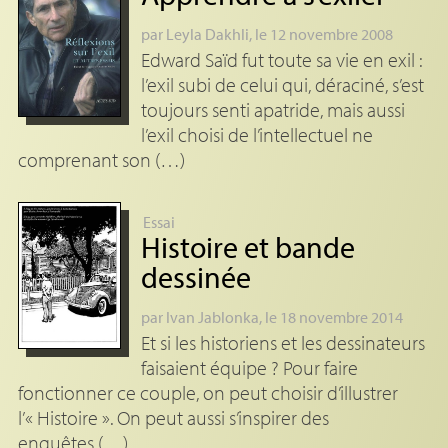
par
Leyla Dakhli
, le 12 novembre 2008
Edward Saïd fut toute sa vie en exil :
l’exil subi de celui qui, déraciné, s’est
toujours senti apatride, mais aussi
l’exil choisi de l’intellectuel ne
comprenant son (…)
Essai
Histoire et bande
dessinée
par
Ivan Jablonka
, le 18 novembre 2014
Et si les historiens et les dessinateurs
faisaient équipe ? Pour faire
fonctionner ce couple, on peut choisir d’illustrer
l’« Histoire ». On peut aussi s’inspirer des
enquêtes (…)