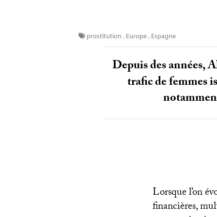
prostitution
,
Europe
,
Espagne
Depuis des années, A
trafic de femmes i
notamment 
Lorsque l’on év
financières, mul