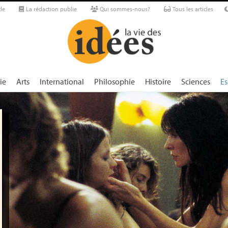
le
La rédaction publie
Qui sommes-nous?
Tous les articles
ie
Arts
International
Philosophie
Histoire
Sciences
Es