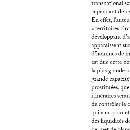
transnational s
cependant de re
En effet, l’aute
«
territoires cir
développant d’a
apparaissent su
d’hommes de mai
est due cette no
la plus grande p
grande capacité
prostituées, que
itinéraires sera
de contrôler l
qui a eu pour eff
des liquidités d