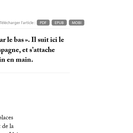
Télécharger l'article :
PDF
EPUB
MOBI
r le bas
». Il suit ici le
pagne, et s’attache
in en main.
places
 de la