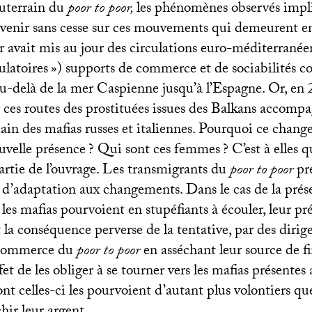
outerrain du
poor to poor,
les phénomènes observés impl
venir sans cesse sur ces mouvements qui demeurent en
ur avait mis au jour des circulations euro-méditerrané
culatoires
») supports de commerce et de sociabilités c
u-delà de la mer Caspienne jusqu’à l’Espagne. Or, en 
r ces routes des prostituées issues des Balkans accomp
n des mafias russes et italiennes. Pourquoi ce chan
uvelle présence
? Qui sont ces femmes
? C’est à elles 
artie de l’ouvrage. Les transmigrants du
poor to poor
pr
 d’adaptation aux changements. Dans le cas de la prés
 les mafias pourvoient en stupéfiants à écouler, leur pr
it la conséquence perverse de la tentative, par des diri
e commerce du
poor to poor
en asséchant leur source de f
et de les obliger à se tourner vers les mafias présentes 
ont celles-ci les pourvoient d’autant plus volontiers que