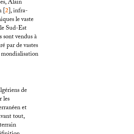
es, Alain
n
[
2
]
, infra-
iques le vaste
 le Sud-Est
s sont vendus à
ré par de vastes
mondialisation
lgériens de
 les
erranéen et
vant tout,
terrain