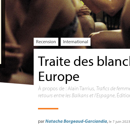
Recension
International
Traite des blan
Europe
À propos de : Alain Tarrius,
Trafics de femmes
retours entre les Balkans et l’Espagne
, Éditi
par
Natacha Borgeaud-Garciandía
,
le 7 juin 202