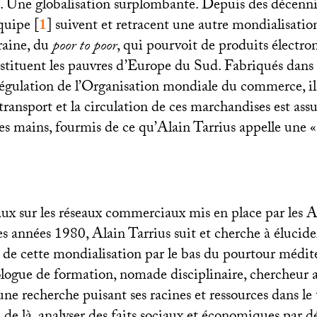
Une globalisation surplombante. Depuis des décenni
équipe
[
1
]
suivent et retracent une autre mondialisatio
raine, du
poor to poor
, qui pourvoit de produits électron
tituent les pauvres d’Europe du Sud. Fabriqués dans
 régulation de l’Organisation mondiale du commerce, il
transport et la circulation de ces marchandises est assu
es mains, fourmis de ce qu’Alain Tarrius appelle une «
aux sur les réseaux commerciaux mis en place par les A
s années 1980, Alain Tarrius suit et cherche à élucider
 de cette mondialisation par le bas du pourtour médit
logue de formation, nomade disciplinaire, chercheur a
ne recherche puisant ses racines et ressources dans le 