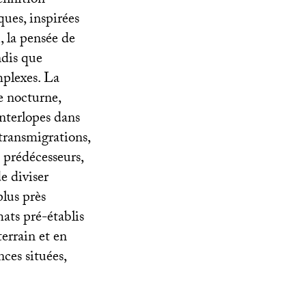
éfinition
ues, inspirées
 la pensée de
ndis que
mplexes. La
e nocturne,
interlopes dans
 transmigrations,
 prédécesseurs,
e diviser
plus près
mats pré-établis
errain et en
nces situées,