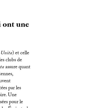
i ont une
 Unita
) et celle
es clubs de
ta
assure quant
iennes,
ouvent
ées par les
oire. Une
ées pour le