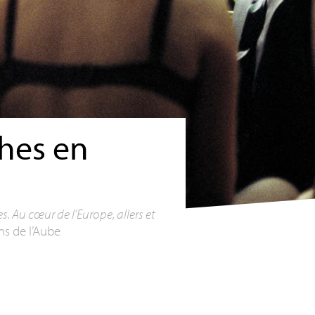
ches en
. Au cœur de l’Europe, allers et
ons de l’Aube
3