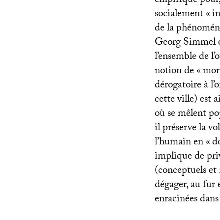
empirique pour, 
socialement «
in
de la phénoméno
Georg Simmel et
l’ensemble de l’
notion de «
mora
dérogatoire à l’
cette ville) est
où se mêlent pop
il préserve la v
l’humain en «
d
implique de priv
(conceptuels et
dégager, au fur 
enracinées dans 