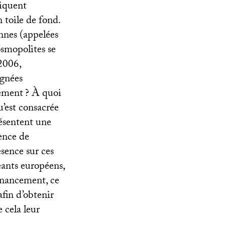
iquent
 toile de fond.
ennes (appelées
osmopolites se
2006,
agnées
gement
? À quoi
qu’est consacrée
ésentent une
ence de
ésence sur ces
geants européens,
inancement, ce
afin d’obtenir
 cela leur