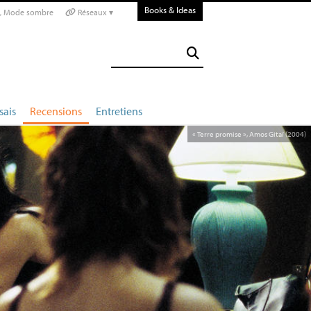
Books & Ideas
Mode sombre
Réseaux ▾
sais
Recensions
Entretiens
«
Terre promise
», Amos Gitaï (2004)