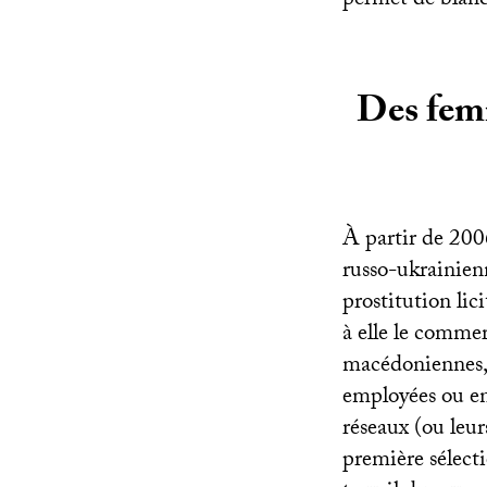
permet de blanc
Des femm
À partir de 2006
russo-ukrainien
prostitution lic
à elle le comme
macédoniennes, 
employées ou en 
réseaux (ou leur
première sélect