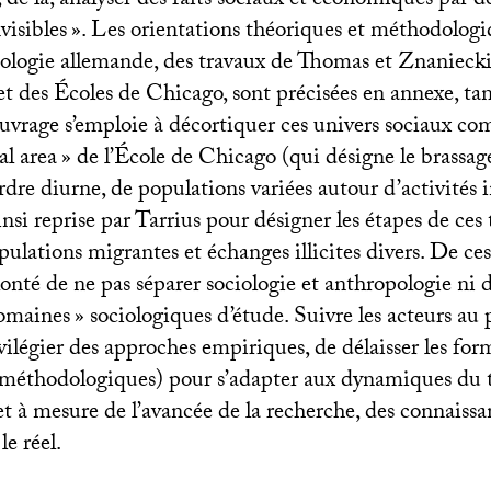
de là, analyser des faits sociaux et économiques par d
visibles
». Les orientations théoriques et méthodologiq
logie allemande, des travaux de Thomas et Znaniecki,
 des Écoles de Chicago, sont précisées en annexe, ta
ouvrage s’emploie à décortiquer ces univers sociaux co
l area
» de l’École de Chicago (qui désigne le brassag
ordre diurne, de populations variées autour d’activités 
 ainsi reprise par Tarrius pour désigner les étapes de ces
ulations migrantes et échanges illicites divers. De ces
olonté de ne pas séparer sociologie et anthropologie ni d
omaines
» sociologiques d’étude. Suivre les acteurs au 
ilégier des approches empiriques, de délaisser les for
 méthodologiques) pour s’adapter aux dynamiques du t
et à mesure de l’avancée de la recherche, des connaissa
le réel.