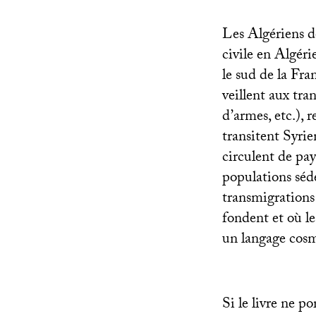
Les Algériens de
civile en Algéri
le sud de la Fran
veillent aux tra
d’armes, etc.), 
transitent Syrie
circulent de pay
populations séde
transmigrations
fondent et où l
un langage cosm
Si le livre ne p