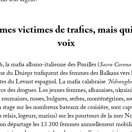
hir leur argent.
es victimes de trafics, mais qu
voix
, la mafia albano-italienne des Pouilles (
Sacra Corona
ne du Dniepr trafiquent des femmes des Balkans vers l
ites du Levant espagnol. La mafia calabraise
’Ndranghe
rce des drogues. Les jeunes femmes, albanaises, ukrain
roumaines, russes, bulgares, serbes, monténégrines, s
stage sur les nombreux bateaux de croisière, sont capt
s relais, logeurs, marins) sur les pourtours de la mer N
ion départage les 13 200 femmes annuellement mobilis