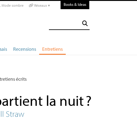
Books & Ideas
Mode sombre
Réseaux ▾
sais
Recensions
Entretiens
tretiens écrits
artient la nuit
?
ll Straw