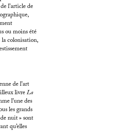
de l’article de
éographique,
uement
lus ou moins été
la colonisation,
vestissement
enne de l’art
lleux livre
La
omme l’une des
tous les grands
 de nuit
» sont
ant qu’elles