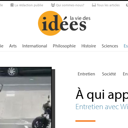
le
La rédaction publie
Qui sommes-nous?
Tous les articles
ie
Arts
International
Philosophie
Histoire
Sciences
Es
Entretien
Société
En
À qui app
Entretien avec Wi