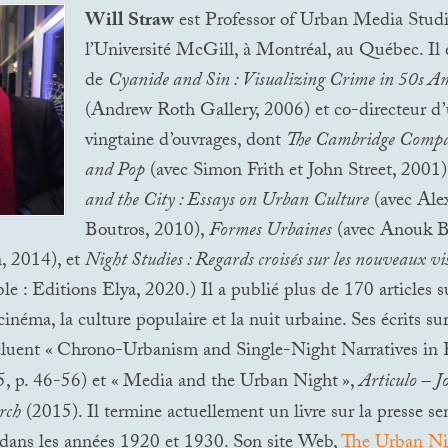
Will Straw
est Professor of Urban Media Studi
l’Université McGill, à Montréal, au Québec. Il e
de
Cyanide and Sin : Visualizing Crime in 50s A
(Andrew Roth Gallery, 2006) et co-directeur d
vingtaine d’ouvrages, dont
The Cambridge Compa
and Pop
(avec Simon Frith et John Street, 2001
and the City : Essays on Urban Culture
(avec Ale
Boutros, 2010),
Formes Urbaines
(avec Anouk B
, 2014), et
Night Studies : Regards croisés sur les nouveaux vi
e : Editions Elya, 2020.) Il a publié plus de 170 articles s
inéma, la culture populaire et la nuit urbaine. Ses écrits su
cluent «
Chrono-Urbanism and Single-Night Narratives in 
5, p. 46-56) et «
Media and the Urban Night
»,
Articulo – J
rch
(2015). Il termine actuellement un livre sur la presse se
dans les années 1920 et 1930. Son site Web,
The Urban Ni