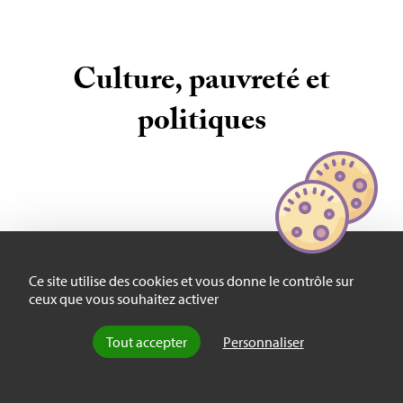
Culture, pauvreté et
politiques
La première partie constitue la plus
importante, à la fois par le nombre de pages
Ce site utilise des cookies et vous donne le contrôle sur
et par la définition d’une nouvelle approche
ceux que vous souhaitez activer
de la culture à partir de l’expérience vécue.
Tout accepter
Personnaliser
Elle traite de différents thèmes : le rapport à
l’emploi, la représentation des rôles