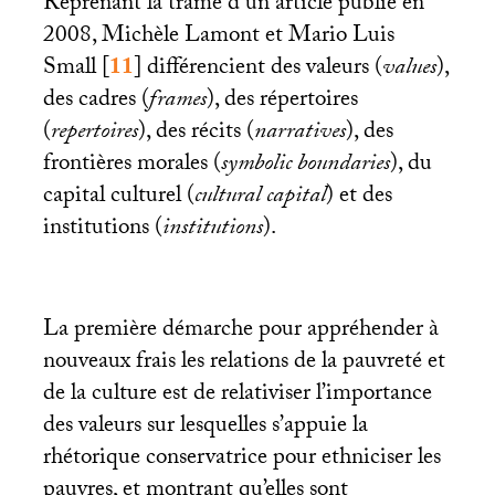
Reprenant la trame d’un article publié en
2008, Michèle Lamont et Mario Luis
Small
[
11
]
différencient des valeurs (
values
),
des cadres (
frames
), des répertoires
(
repertoires
), des récits (
narratives
), des
frontières morales (
symbolic boundaries
), du
capital culturel (
cultural capital
) et des
institutions (
institutions
).
La première démarche pour appréhender à
nouveaux frais les relations de la pauvreté et
de la culture est de relativiser l’importance
des valeurs sur lesquelles s’appuie la
rhétorique conservatrice pour ethniciser les
pauvres, et montrant qu’elles sont