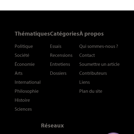
Thématiques
Catégories
À propos
Politique
Essais
Qui sommes-nous
?
Société
Recensions
Contact
Économie
Entretiens
Soumettre un article
Arts
Dossiers
Contributeurs
International
Liens
Philosophie
Plan du site
Histoire
Sciences
Réseaux