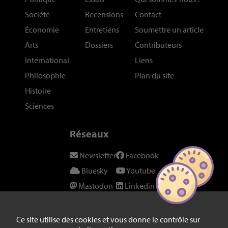
Société
Recensions
Contact
Économie
Entretiens
Soumettre un article
Arts
Dossiers
Contributeurs
International
Liens
Philosophie
Plan du site
Histoire
Sciences
Réseaux
Newsletter
Facebook
Bluesky
Youtube
Mastodon
Linkedin
Threads
SeenThis
Instagram
Fil RSS
Ce site utilise des cookies et vous donne le contrôle sur