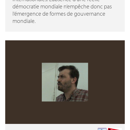
démocratie mondiale n’empêche donc pas
l’émergence de formes de gouvernance
mondiale.