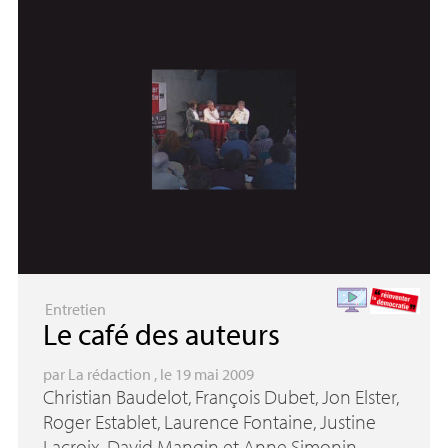
Entretien
Le café des auteurs
par
La rédaction
, le 19 mai 2009
Christian Baudelot, François Dubet, Jon Elster,
Roger Establet, Laurence Fontaine, Justine
Lacroix, David Mangin et Anne Simonin