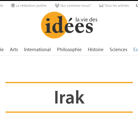
le
La rédaction publie
Qui sommes-nous?
Tous les articles
ie
Arts
International
Philosophie
Histoire
Sciences
Es
Irak