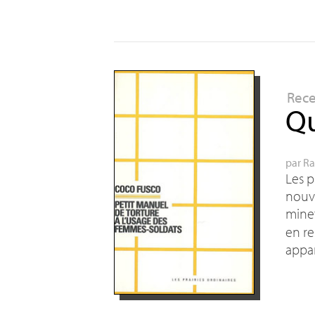
Rec
Qu
par
Ra
Les p
nouve
minet
en re
appar