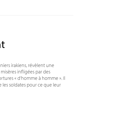
t
iers irakiens, révèlent une
 misères infligées par des
ortures «
d’homme à homme
». Il
e les soldates pour ce que leur