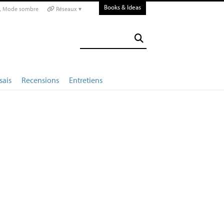
Books & Ideas
Mode sombre
Réseaux ▾
sais
Recensions
Entretiens