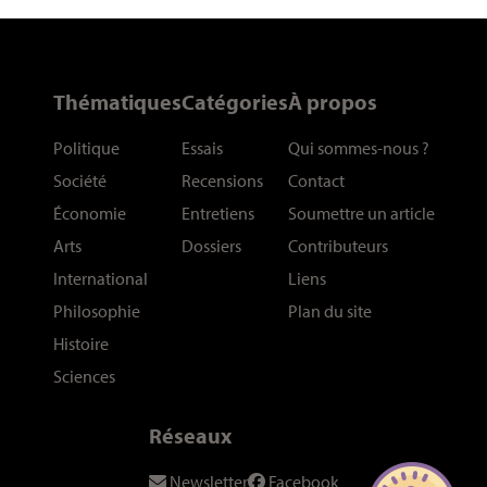
Thématiques
Catégories
À propos
Politique
Essais
Qui sommes-nous
?
Société
Recensions
Contact
Économie
Entretiens
Soumettre un article
Arts
Dossiers
Contributeurs
International
Liens
Philosophie
Plan du site
Histoire
Sciences
Réseaux
Newsletter
Facebook