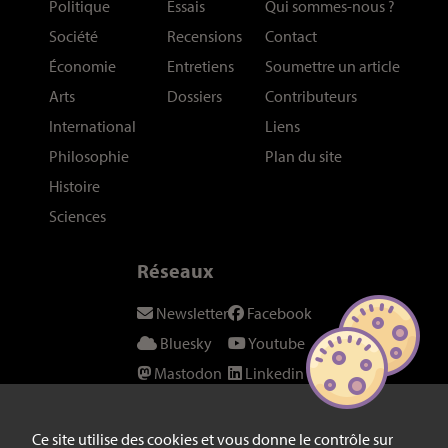
Politique
Essais
Qui sommes-nous
?
Société
Recensions
Contact
Économie
Entretiens
Soumettre un article
Arts
Dossiers
Contributeurs
International
Liens
Philosophie
Plan du site
Histoire
Sciences
Réseaux
Newsletter
Facebook
Bluesky
Youtube
Mastodon
Linkedin
Threads
SeenThis
Instagram
Fil RSS
Ce site utilise des cookies et vous donne le contrôle sur