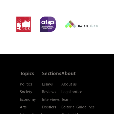
Topics
Sections
About
Politics
Essays
About us
Society
Reviews
Legal notice
Economy
Interviews
Team
Arts
Dossiers
Editorial Guidelines