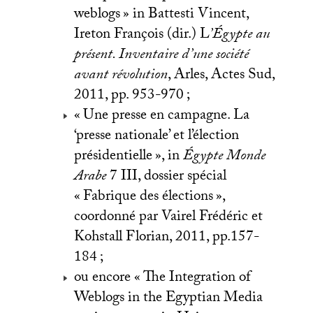
weblogs
» in Battesti Vincent,
Ireton François (dir.) L
’Égypte au
présent. Inventaire d’une société
avant révolution
, Arles, Actes Sud,
2011, pp. 953-970
;
«
Une presse en campagne. La
‘presse nationale’ et l’élection
présidentielle
», in
Égypte Monde
Arabe
7
III
, dossier spécial
«
Fabrique des élections
»,
coordonné par Vairel Frédéric et
Kohstall Florian, 2011, pp.157-
184
;
ou encore «
The Integration of
Weblogs in the Egyptian Media