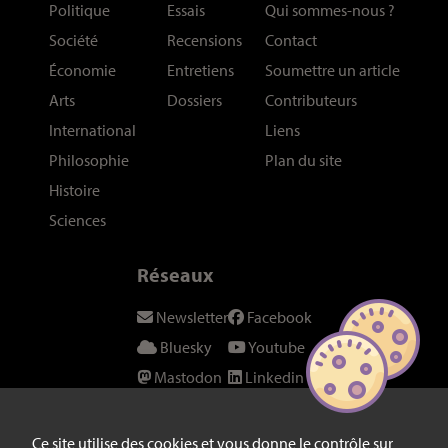
Politique
Essais
Qui sommes-nous
?
Société
Recensions
Contact
Économie
Entretiens
Soumettre un article
Arts
Dossiers
Contributeurs
International
Liens
Philosophie
Plan du site
Histoire
Sciences
Réseaux
Newsletter
Facebook
Bluesky
Youtube
Mastodon
Linkedin
Threads
SeenThis
Instagram
Fil RSS
Ce site utilise des cookies et vous donne le contrôle sur