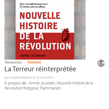
Recension
〉
Histoire
La Terreur réinterprétée
par
Charles Walton
, le 23 mai 2019
À propos de : Annie Jourdan,
Nouvelle histoire de la
Révolution française
, Flammarion