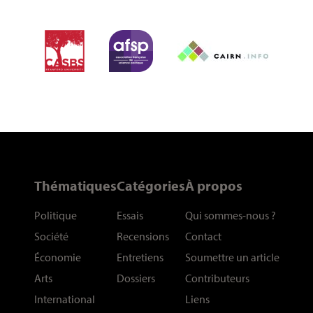
Thématiques
Catégories
À propos
Politique
Essais
Qui sommes-nous
?
Société
Recensions
Contact
Économie
Entretiens
Soumettre un article
Arts
Dossiers
Contributeurs
International
Liens