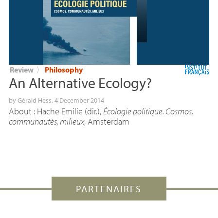
Review
〉
Philosophy
An Alternative Ecology?
by
Gérald Hess
, 4 December 2014
About : Hache Emilie (dir.),
Écologie politique. Cosmos,
communautés, milieux
, Amsterdam
PARTENAIRES