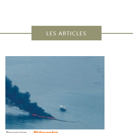
LES ARTICLES
Recension
〉
Philosophie