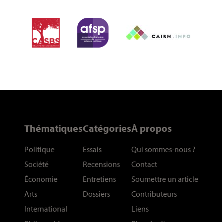
Thématiques
Catégories
À propos
Politique
Essais
Qui sommes-nous
?
Société
Recensions
Contact
Économie
Entretiens
Soumettre un article
Arts
Dossiers
Contributeurs
International
Liens