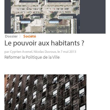
Dossier
〉
Société
Le pouvoir aux habitants
?
par
Cyprien Avenel
,
Nicolas Duvoux
, le 7 mai 2013
Réformer la Politique de la Ville