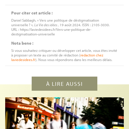
Pour citer cet article :
Daniel Sabbagh, « Vers une politique de déstigmatisation
universelle
? »,
La Vie des idées
, 19 août 2024. ISSN : 2105-3030.
URL : https://laviedesidees.fr/Vers-une-politique-de-
destigmatisation-universelle
Nota bene :
Si vous souhaitez critiquer ou développer cet article, vous êtes invité
à proposer un texte au comité de rédaction (
redaction
chez
laviedesidees.fr
). Nous vous répondrons dans les meilleurs délais.
À LIRE AUSSI