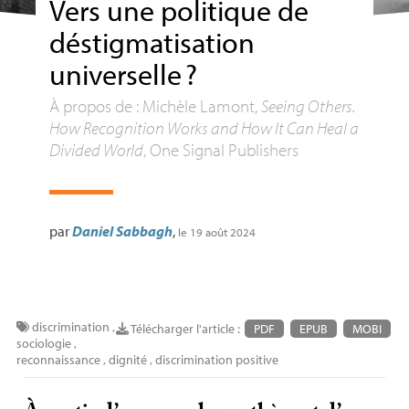
Vers une politique de
déstigmatisation
universelle
?
À propos de : Michèle Lamont,
Seeing Others.
How Recognition Works and How It Can Heal a
Divided World
, One Signal Publishers
par
Daniel Sabbagh
,
le 19 août 2024
discrimination
,
Télécharger l'article :
PDF
EPUB
MOBI
sociologie
,
reconnaissance
,
dignité
,
discrimination positive