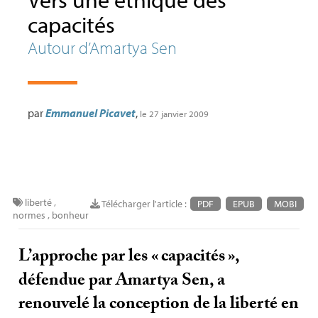
capacités
Autour d’Amartya Sen
par
Emmanuel Picavet
,
le 27 janvier 2009
liberté
,
Télécharger l'article :
PDF
EPUB
MOBI
normes
,
bonheur
L’approche par les «
capacités
»,
défendue par Amartya Sen, a
renouvelé la conception de la liberté en