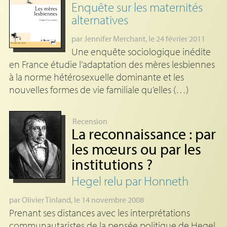
Enquête sur les maternités
alternatives
par
Jennifer Merchant
, le 24 février 2011
Une enquête sociologique inédite
en France étudie l’adaptation des mères lesbiennes
à la norme hétérosexuelle dominante et les
nouvelles formes de vie familiale qu’elles (…)
Recension
La reconnaissance : par
les mœurs ou par les
institutions
?
Hegel relu par Honneth
par
Olivier Tinland
, le 14 novembre 2008
Prenant ses distances avec les interprétations
communautaristes de la pensée politique de Hegel,