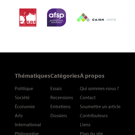
Thématiques
Catégories
À propos
Politique
Essais
Qui sommes-nous
?
Société
Recensions
Contact
Économie
Entretiens
Soumettre un article
Arts
Dossiers
Contributeurs
International
Liens
Philosophie
Plan du site