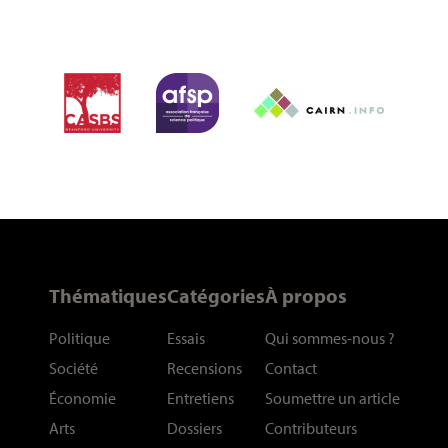
Thématiques
Catégories
À propos
Politique
Essais
Qui sommes-nous
?
Société
Recensions
Contact
Économie
Entretiens
Soumettre un article
Arts
Dossiers
Contributeurs