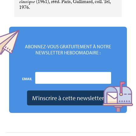
classique
(1961), rééd. Paris, Gallimard, coll. Tel,
1976.
ABONNEZ-VOUS GRATUITEMENT À NOTRE
NEWSLETTER HEBDOMADAIRE :
EMAIL