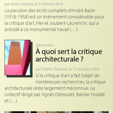
par
Ariel Suhamy
, le 15 février 2019
La parution des écrits complets d’André Bazin
(1918-1958) est un événement considérable pour
la critique d’art. Hervé Joubert-Laurencin, qui a
présidé à ce monumental travail (…)
Recension
À quoi sert la critique
architecturale
?
par
Estelle Thibault
, le 17 octobre 2008
Si la critique d’art a fait l’objet de
nombreuses recherches, la critique
architecturale reste largement méconnue. Le
collectif dirigé par Agnès Deboulet, Rainier Hoddé
et (…)