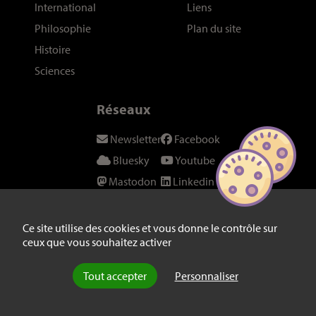
International
Liens
Philosophie
Plan du site
Histoire
Sciences
Réseaux
Newsletter
Facebook
Bluesky
Youtube
Mastodon
Linkedin
Threads
SeenThis
Instagram
Fil RSS
Ce site utilise des cookies et vous donne le contrôle sur
ceux que vous souhaitez activer
Twitter/X
Tout accepter
Personnaliser
© laviedesidees.fr - Toute reproduction interdite sans autorisation
explicite de la rédaction -
Mentions légales
-
webdesign : Abel Poucet