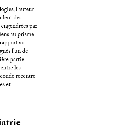
ogies, l’auteur
ulent des
s engendrées par
ciens au prisme
 rapport au
ignés l’un de
ière partie
entre les
seconde recentre
es et
iatrie