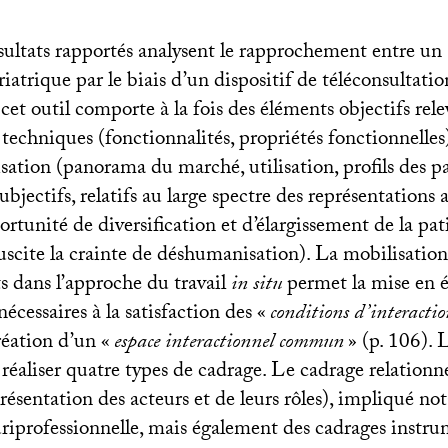
sultats rapportés analysent le rapprochement entre un
riatrique par le biais d’un dispositif de téléconsultatio
cet outil comporte à la fois des éléments objectifs rele
 techniques (fonctionnalités, propriétés fonctionnelles)
isation (panorama du marché, utilisation, profils des pa
subjectifs, relatifs au large spectre des représentations a
portunité de diversification et d’élargissement de la pati
uscite la crainte de déshumanisation). La mobilisatio
s dans l’approche du travail
in situ
permet la mise en 
nécessaires à la satisfaction des «
conditions d’interacti
réation d’un «
espace interactionnel commun
» (p. 106). 
 réaliser quatre types de cadrage. Le cadrage relationne
résentation des acteurs et de leurs rôles), impliqué n
uriprofessionnelle, mais également des cadrages instru