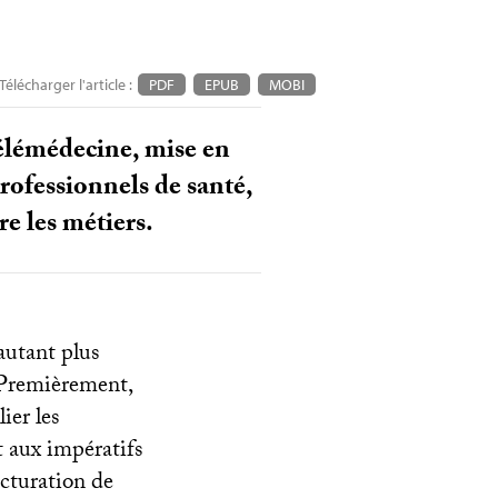
Télécharger l'article :
PDF
EPUB
MOBI
élémédecine, mise en
professionnels de santé,
re les métiers.
autant plus
. Premièrement,
ier les
 aux impératifs
ucturation de