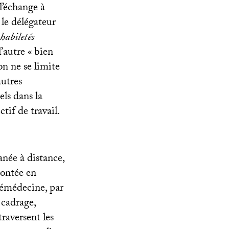
l’échange à
 le délégateur
habiletés
’autre «
bien
on ne se limite
autres
els dans la
tif de travail.
née à distance,
montée en
lémédecine, par
 cadrage,
raversent les