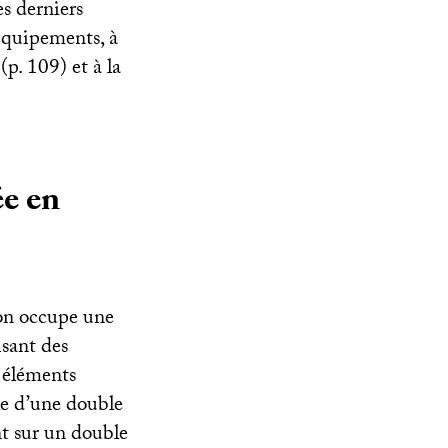
s derniers
 équipements, à
»
(p. 109) et à la
ée en
ion occupe une
isant des
 éléments
ule d’une double
nt sur un double