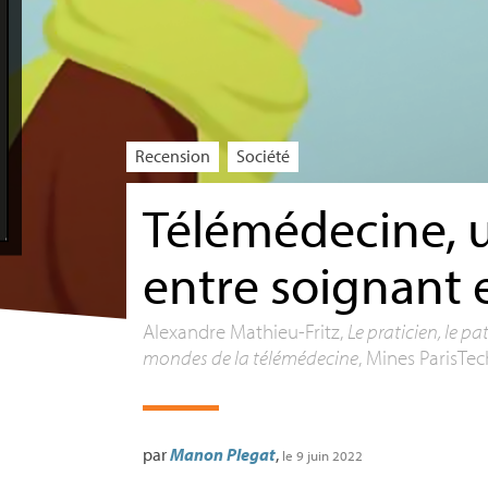
Recension
Société
Télémédecine, 
entre soignant 
Alexandre Mathieu-Fritz,
Le praticien, le pa
mondes de la télémédecine
, Mines ParisTec
par
Manon Plegat
,
le 9 juin 2022