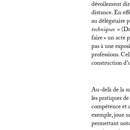
dévoilement dir
distance. En eff
au délégataire p
techniques
» (Do
faire
» un acte p
pas à une exposi
professions. Cel
construction d’u
Au-delà de la s
les pratiques d
compétence et d
exemple, joue un
permettant nota