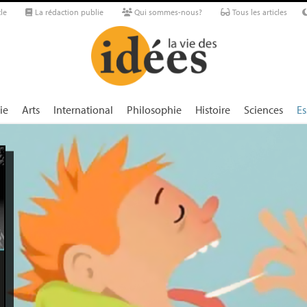
le
La rédaction publie
Qui sommes-nous?
Tous les articles
ie
Arts
International
Philosophie
Histoire
Sciences
Es