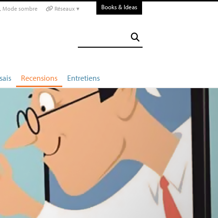
Books & Ideas
Mode sombre
Réseaux ▾
sais
Recensions
Entretiens