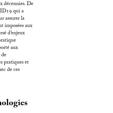
eux décennies. De
ID19
qui a
ur assurer la
ent imposées aux
rsé d’enjeux
pratique
porté aux
s de
s pratiques et
ec de ces
nologies