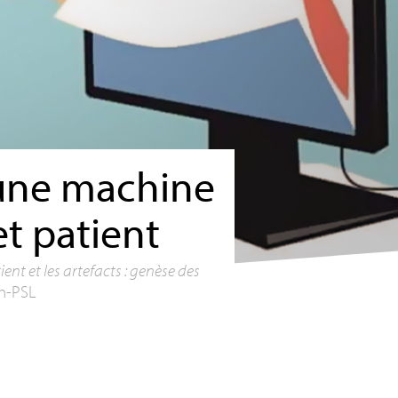
une machine
et patient
tient et les artefacts : genèse des
h-
PSL