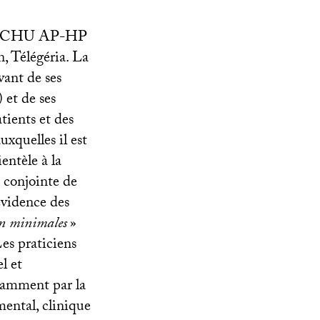
CHU
AP
-
HP
n, Télégéria. La
vant de ses
 et de ses
tients et des
uxquelles il est
entèle à la
n conjointe de
évidence des
on minimales
»
Les praticiens
l et
otamment par la
mental, clinique