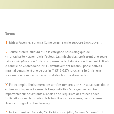
Notes
[
1
]
Mais à Ravenne, et non à Rome comme on le suppose trop souvent.
[
2
]
Terme préféré aujourd’hui à la catégorie hérésiologique de
«
monophysite
» qu’emploie l’auteur. Les miaphysites professent une seule
nature (
mia physis
) du Christ composée de la divinité et de l’humanité, là où
le concile de Chalcédoine (451), définitivement reconnu par le pouvoir
er
impérial depuis le règne de Justin I
(518-527), proclame le Christ une
personne en deux natures à la fois distinctes et indissociables.
[
3
]
Par exemple, l’enlisement des armées romaines en 542 aurait sans doute
eu lieu sans la peste à cause de l’impossibilité d’envoyer des armées
importantes sur deux fronts à la fois et de l’équilibre des forces et des
fortifications des deux côtés de la fontière romano-perse, deux facteurs
clairement signalés dans l’ouvrage.
[
4
]
Notamment, en français, Cécile Morrisson (dir.),
Le monde byzantin
. I,