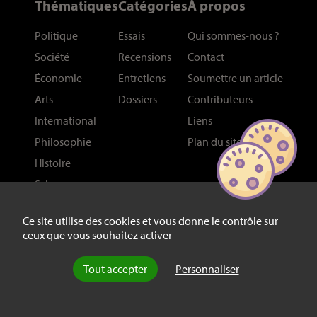
Thématiques
Catégories
À propos
Politique
Essais
Qui sommes-nous
?
Société
Recensions
Contact
Économie
Entretiens
Soumettre un article
Arts
Dossiers
Contributeurs
International
Liens
Philosophie
Plan du site
Histoire
Sciences
Réseaux
Ce site utilise des cookies et vous donne le contrôle sur
ceux que vous souhaitez activer
Newsletter
Facebook
Tout accepter
Personnaliser
Bluesky
Youtube
Mastodon
Linkedin
Threads
SeenThis