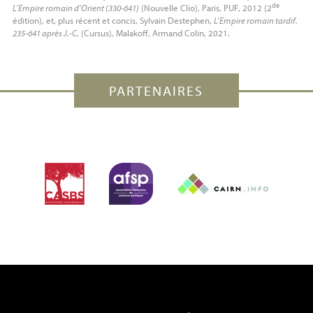
de
L’Empire romain d’Orient (330-641)
(Nouvelle Clio), Paris,
PUF
, 2012 (2
édition), et, plus récent et concis, Sylvain Destephen,
L’Empire romain tardif.
235-641 après J.-C.
(Cursus), Malakoff, Armand Colin, 2021.
PARTENAIRES