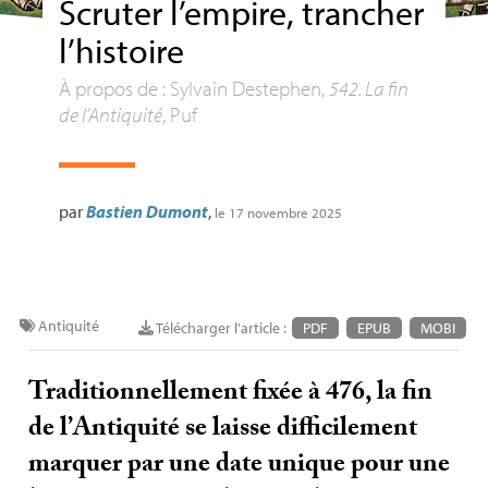
Scruter l’empire, trancher
l’histoire
À propos de : Sylvain Destephen,
542. La fin
de l’Antiquité
, Puf
par
Bastien Dumont
,
le 17 novembre 2025
Antiquité
Télécharger l'article :
PDF
EPUB
MOBI
Traditionnellement fixée à 476, la fin
de l’Antiquité se laisse difficilement
marquer par une date unique pour une