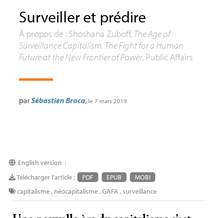
Surveiller et prédire
À propos de : Shoshana Zuboff,
The Age of
Surveillance Capitalism. The Fight for a Human
Future at the New Frontier of Power
, Public Affairs
par
Sébastien Broca
,
le 7 mars 2019
English version
|
Télécharger l'article :
PDF
EPUB
MOBI
capitalisme
,
néocapitalisme
,
GAFA
,
surveillance