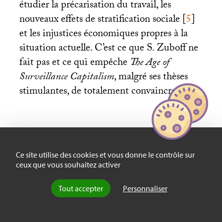
étudier la précarisation du travail, les
nouveaux effets de stratification sociale
[
5
]
et les injustices économiques propres à la
situation actuelle. C’est ce que S. Zuboff ne
fait pas et ce qui empêche
The Age of
Surveillance Capitalism
, malgré ses thèses
stimulantes, de totalement convaincre.
Shoshana Zuboff,
The Age of Surveillance
Ce site utilise des cookies et vous donne le contrôle sur
Capitalism. The Fight for a Human Future at the New
ceux que vous souhaitez activer
Frontier of Power
, Public Affairs, 2019.
Tout accepter
Personnaliser