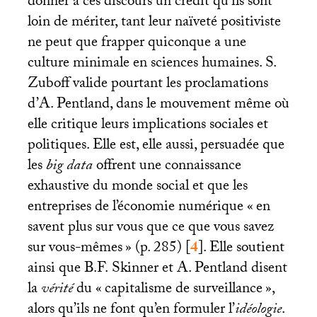
donner à ces discours un crédit qu’ils sont
loin de mériter, tant leur naïveté positiviste
ne peut que frapper quiconque a une
culture minimale en sciences humaines. S.
Zuboff valide pourtant les proclamations
d’A. Pentland, dans le mouvement même où
elle critique leurs implications sociales et
politiques. Elle est, elle aussi, persuadée que
les
big data
offrent une connaissance
exhaustive du monde social et que les
entreprises de l’économie numérique «
en
savent plus sur vous que ce que vous savez
sur vous-mêmes
» (p. 285)
[
4
]
. Elle soutient
ainsi que
B.F.
Skinner et A. Pentland disent
la
vérité
du «
capitalisme de surveillance
»,
alors qu’ils ne font qu’en formuler l’
idéologie
.