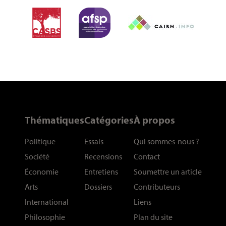
Thématiques
Catégories
À propos
Politique
Essais
Qui sommes-nous
?
Société
Recensions
Contact
Économie
Entretiens
Soumettre un article
Arts
Dossiers
Contributeurs
International
Liens
Philosophie
Plan du site