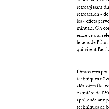
ou les palmarès)
rétroagissant di
rétroaction
» de
les «
effets perve
minutie. On com
entre ce qui rel
le sens de l’État
qui visent l’acti
Desrosières pours
techniques d’év
aléatoires (la t
bannière de l’
Ev
appliquée aux pr
techniques de b