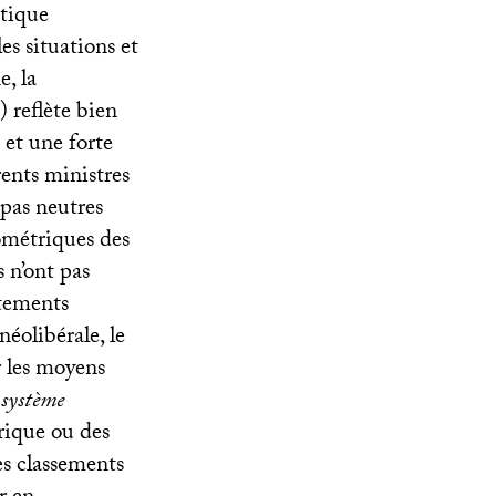
stique
les situations et
e, la
) reflète bien
 et une forte
rents ministres
 pas neutres
ométriques des
 n’ont pas
rtements
néolibérale, le
r les moyens
n
système
rique ou des
s classements