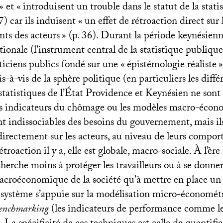
» et «
introduisent un trouble dans le statut de la stati
7) car ils induisent «
un effet de rétroaction direct sur 
ts des acteurs
» (p. 36). Durant la période keynésienn
ionale (l’instrument central de la statistique publique
isticiens publics fondé sur une «
épistémologie réaliste
»
-à-vis de la sphère politique (en particuliers les diffé
 statistiques de l’État Providence et Keynésien ne sont
s indicateurs du chômage ou les modèles macro-écon
t indissociables des besoins du gouvernement, mais ils
 directement sur les acteurs, au niveau de leurs compo
étroaction il y a, elle est globale, macro-sociale. À l’ère 
erche moins à protéger les travailleurs ou à se donne
acroéconomique de la société qu’à mettre en place u
système s’appuie sur la modélisation micro-économét
enchmarking
(les indicateurs de performance comme le