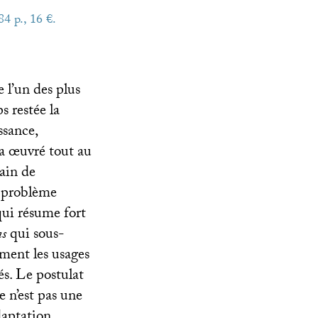
84 p., 16 €.
e l’un des plus
s restée la
ssance,
 a œuvré tout au
rain de
n problème
qui résume fort
ns
qui sous-
ément les usages
iés. Le postulat
e n’est pas une