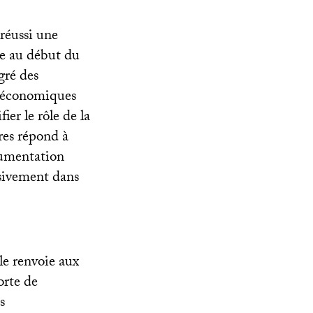
 réussi une
le au début du
gré des
o-économiques
ier le rôle de la
res répond à
trumentation
ssivement dans
le renvoie aux
orte de
s