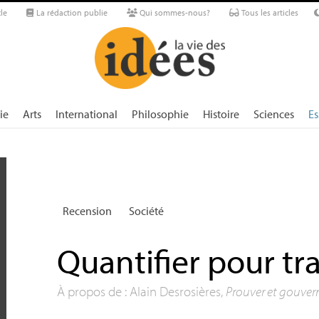
le
La rédaction publie
Qui sommes-nous?
Tous les articles
ie
Arts
International
Philosophie
Histoire
Sciences
Es
Recension
Société
Quantifier pour tr
À propos de : Alain Desrosières,
Prouver et gouver