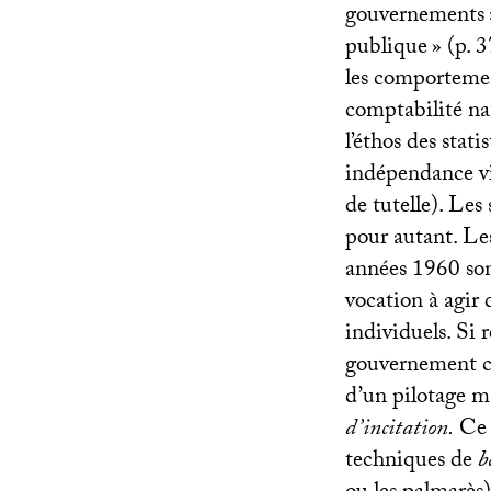
gouvernements
publique
» (p. 3
les comportemen
comptabilité nat
l’éthos des stat
indépendance vis
de tutelle). Les
pour autant. Le
années 1960 son
vocation à agir
individuels. Si r
gouvernement ch
d’un pilotage m
d’incitation.
Ce 
techniques de
b