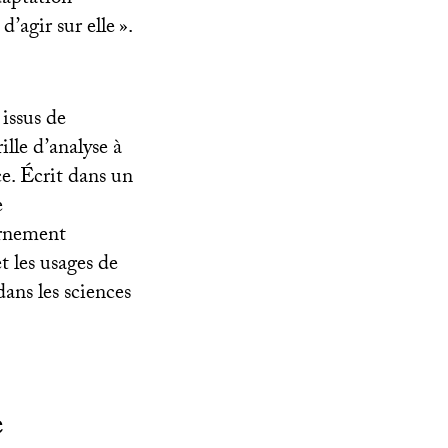
daptation
d’agir sur elle
».
 issus de
ille d’analyse à
ce. Écrit dans un
e
ernement
et les usages de
dans les sciences
e