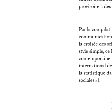
simple opération
provisoire à des
Par la compilati
communications s
la croisée des s
style simple, ce 
contemporaine 
international de 
la statistique da
sociales
»).