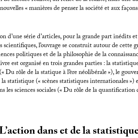
 de mesure réaliste, un reflet de la réalité, mais une a
 nouvelles «
manières de penser la société et aux façons 
on d’une série d’articles, pour la grande part inédits et
cientifiques, l’ouvrage se construit autour de cette gr
ciences politiques et de la philosophie de la connaissan
livre est organisé en trois grandes parties : la statistiqu
(«
Du rôle de la statique à l’ère néolibérale
»), le gouv
la statistique («
scènes statistiques internationales
») 
ns les sciences sociales («
Du rôle de la quantification 
L’action dans et de la statistiqu