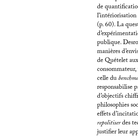
de quantificatio
l’intériorisatio
(p. 60). La ques
d’expérimentatio
publique. Desros
manières d’envis
de Quételet aux
consommateur, u
celle du
benchm
responsabilise p
d’objectifs chif
philosophies soc
effets d’incitati
repolitiser
des te
justifier leur ap