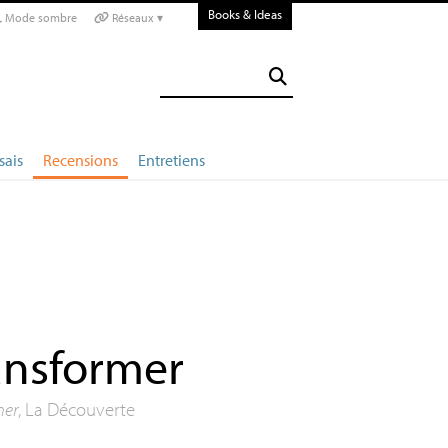
Books & Ideas
Mode sombre
Réseaux ▾
sais
Recensions
Entretiens
ansformer
ner
, La Découverte