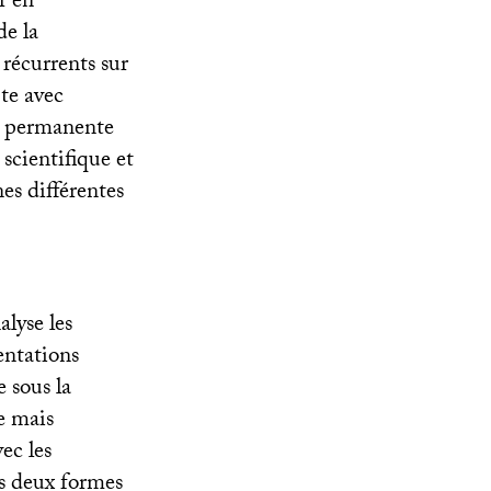
r en
de la
récurrents sur
pte avec
on permanente
 scientifique et
es différentes
alyse les
entations
e sous la
e mais
ec les
s deux formes