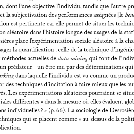
n, dont l’une objective l’individu, tandis que l’autre p
n et la subjectivation des performances assignées [le
ben
tion est pertinente car elle permet de situer les techni
n aléatoire dans l’histoire longue des usages de la stat
ières place l’expérimentation sociale aléatoire à la ch
ager la quantification : celle de la technique d’ingénie
 méthodes actuelles de
data mining
qui font de l’indi
n prédateur - un être mu par des déterminations qui 
arking
dans laquelle l’individu est vu comme un produc
ar des techniques d’incitation à faire mieux que les aut
frés. Les expérimentations aléatoires pourraient se situ
iales différentes «
dans la mesure où elles évaluent glo
ons individuelles
?
» (p. 66). La sociologie de Desrosiè
chniques qui se placent comme «
au-dessus de la poli
plication.