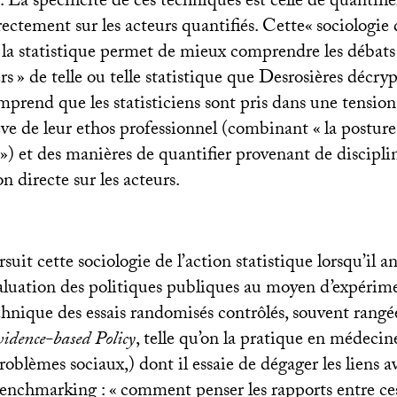
. La spécificité de ces techniques est celle de quantifie
rectement sur les acteurs quantifiés. Cette«
sociologie 
 la statistique permet de mieux comprendre les débats 
rs
» de telle ou telle statistique que Desrosières décry
prend que les statisticiens sont pris dans une tensi
ève de leur ethos professionnel (combinant «
la posture
») et des manières de quantifier provenant de disciplin
on directe sur les acteurs.
uit cette sociologie de l’action statistique lorsqu’il an
aluation des politiques publiques au moyen d’expérim
echnique des essais randomisés contrôlés, souvent rangé
idence-based Policy
, telle qu’on la pratique en médecin
oblèmes sociaux,) dont il essaie de dégager les liens av
enchmarking : «
comment penser les rapports entre ce