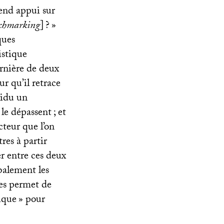
rend appui sur
chmarking
]
?
»
ques
istique
arnière de deux
ur qu’il retrace
vidu un
le dépassent
; et
teur que l’on
res à partir
er entre ces deux
balement les
res permet de
tique
» pour