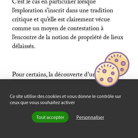
C’est le cas en particulier lorsque
l’exploration s’inscrit dans une tradition
critique et qu’elle est clairement vécue
comme un moyen de contestation à
l’encontre de la notion de propriété de lieux
délaissés.
Pour certains, la découverte d’un espace
abandonné participe d’un apprentissage à
valeur technique et historique. Pour
Ce site utilise des cookies et vous donne le contrôle sur
d’autres, l’urbex sert de vecteur réflexif à une
ceux que vous souhaitez activer
meilleure compréhension d’eux-mêmes
Tout accepter
Personnaliser
(Lesné, 2021 : p. 302-303). Il arrive parfois
aussi que l’exploration urbaine soit liée à un
impératif matériel, comme dans le cas où la