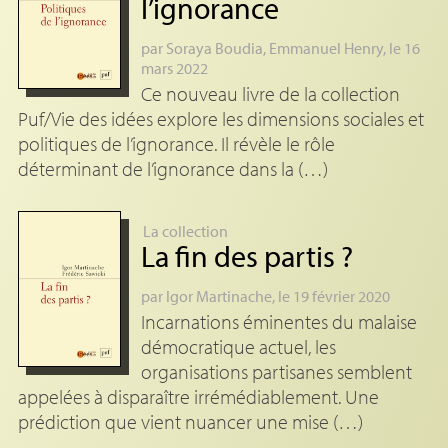
l’ignorance
par
Soraya Boudia
,
Emmanuel Henry
, le 16
mars 2022
Ce nouveau livre de la collection
Puf/Vie des idées explore les dimensions sociales et
politiques de l’ignorance. Il révèle le rôle
déterminant de l’ignorance dans la (…)
La collection
La fin des partis
?
par
Igor Martinache
, le 19 février 2020
Incarnations éminentes du malaise
démocratique actuel, les
organisations partisanes semblent
appelées à disparaître irrémédiablement. Une
prédiction que vient nuancer une mise (…)