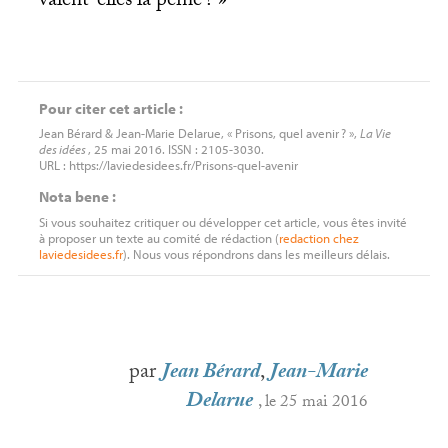
valent-elles la peine
?
»
Pour citer cet article :
Jean Bérard & Jean-Marie Delarue, « Prisons, quel avenir
? »,
La Vie
des idées
, 25 mai 2016. ISSN : 2105-3030.
URL : https://laviedesidees.fr/Prisons-quel-avenir
Nota bene :
Si vous souhaitez critiquer ou développer cet article, vous êtes invité
à proposer un texte au comité de rédaction (
redaction
chez
laviedesidees.fr
). Nous vous répondrons dans les meilleurs délais.
par
Jean Bérard
,
Jean-Marie
Delarue
, le 25 mai 2016