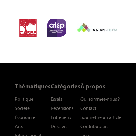
Thématiques
Catégories
À propos
Politique
Essais
Qui sommes-nous
?
Société
Recensions
Contact
Économie
Entretiens
Soumettre un article
Arts
Dossiers
Contributeurs
International
Liens