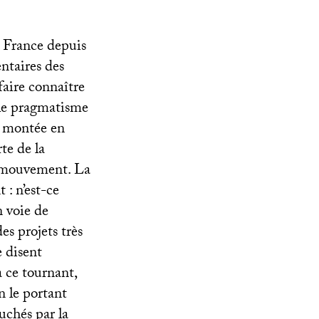
n France depuis
ntaires des
faire connaître
 le pragmatisme
a montée en
te de la
e mouvement. La
 : n’est-ce
 voie de
es projets très
e disent
à ce tournant,
n le portant
uchés par la