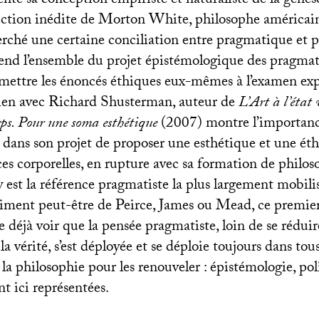
ente sa conception empiriste et naturaliste de la genèse
ction inédite de Morton White, philosophe américain
rché une certaine conciliation entre pragmatique et 
rend l’ensemble du projet épistémologique des pragmat
mettre les énoncés éthiques eux-mêmes à l’examen ex
ien avec Richard Shusterman, auteur de
L’Art à l’état
rps. Pour une soma esthétique
(2007) montre l’importanc
dans son projet de proposer une esthétique et une éth
ces corporelles, en rupture avec sa formation de philos
st la référence pragmatiste la plus largement mobili
iment peut-être de Peirce, James ou Mead, ce premie
se déjà voir que la pensée pragmatiste, loin de se rédui
la vérité, s’est déployée et se déploie toujours dans to
 la philosophie pour les renouveler : épistémologie, po
nt ici représentées.