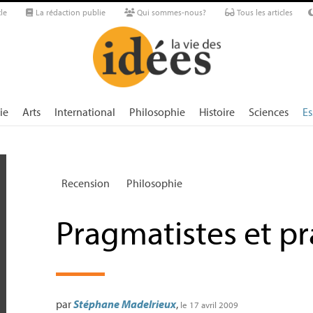
le
La rédaction publie
Qui sommes-nous?
Tous les articles
ie
Arts
International
Philosophie
Histoire
Sciences
Es
Recension
Philosophie
Pragmatistes et p
par
Stéphane Madelrieux
,
le 17 avril 2009