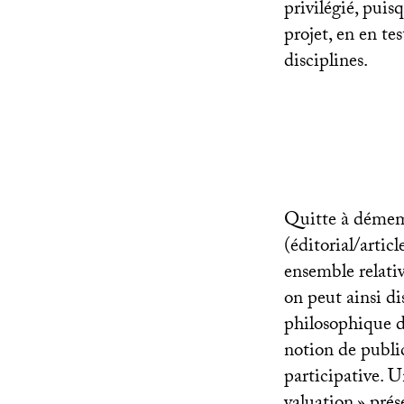
privilégié, puis
projet, en en te
disciplines.
Quitte à démem
(éditorial/artic
ensemble relativ
on peut ainsi d
philosophique d
notion de publi
participative. 