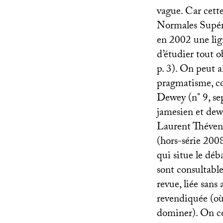
vague. Car cette
Normales Supér
en 2002 une lig
d’étudier tout o
p. 3). On peut a
pragmatisme, c
Dewey (n° 9, se
jamesien et dewe
Laurent Théveno
(hors-série 200
qui situe le déb
sont consultable
revue, liée sans
revendiquée (où l
dominer). On co