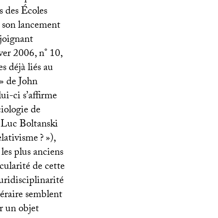
s des Écoles
 son lancement
joignant
iver 2006, n° 10,
s déjà liés au
» de John
i-ci s’affirme
ciologie de
 Luc Boltanski
elativisme
?
»),
les plus anciens
cularité de cette
uridisciplinarité
ttéraire semblent
r un objet