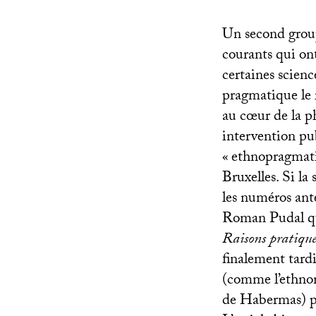
Un second group
courants qui on
certaines scienc
pragmatique le r
au cœur de la p
intervention pub
«
ethnopragmat
Bruxelles. Si la
les numéros anté
Roman Pudal qu
Raisons pratiqu
finalement tardi
(comme l’ethnom
de Habermas) pou