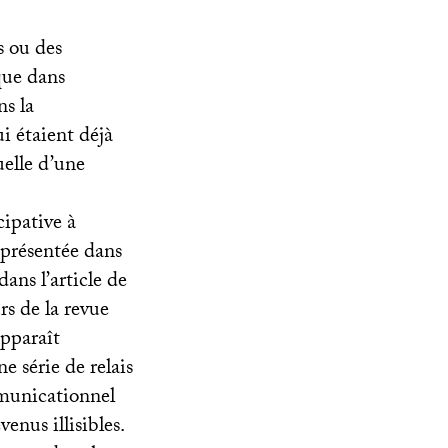
s ou des
que dans
ns la
i étaient déjà
elle d’une
cipative à
 présentée dans
ans l’article de
s de la revue
pparaît
e série de relais
mmunicationnel
nus illisibles.