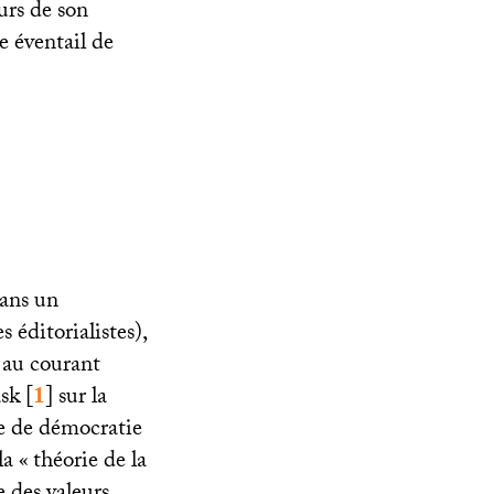
eurs de son
e éventail de
dans un
 éditorialistes),
 au courant
ask
[
1
]
sur la
e de démocratie
la «
théorie de la