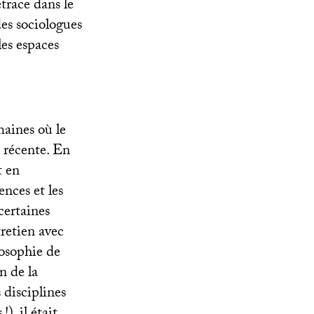
trace dans le
des sociologues
es espaces
maines où le
 récente. En
t en
nces et les
certaines
retien avec
losophie de
n de la
 disciplines