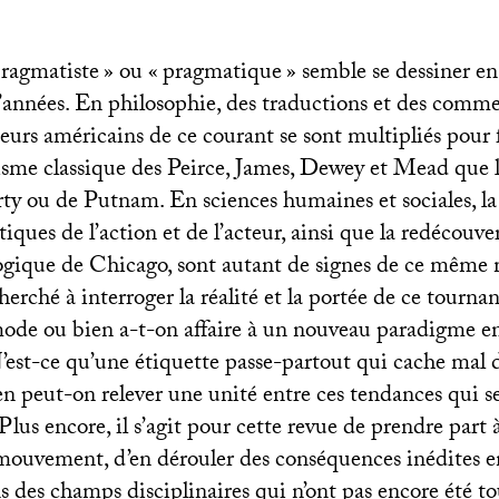
ragmatiste
» ou «
pragmatique
» semble se dessiner e
’années. En philosophie, des traductions et des comme
eurs américains de ce courant se sont multipliés pour 
isme classique des Peirce, James, Dewey et Mead que
y ou de Putnam. En sciences humaines et sociales, l
iques de l’action et de l’acteur, ainsi que la redécouver
logique de Chicago, sont autant de signes de ce mêm
erché à interroger la réalité et la portée de ce tournant
mode ou bien a-t-on affaire à un nouveau paradigme en
’est-ce qu’une étiquette passe-partout qui cache mal d
en peut-on relever une unité entre ces tendances qui s
 Plus encore, il s’agit pour cette revue de prendre part 
 mouvement, d’en dérouler des conséquences inédites e
des champs disciplinaires qui n’ont pas encore été to