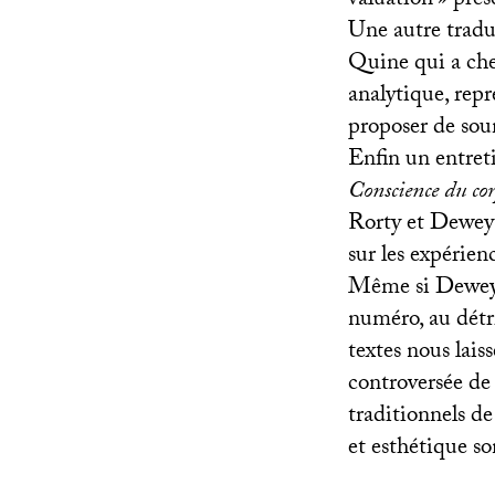
valuation
» prés
Une autre tradu
Quine qui a che
analytique, rep
proposer de sou
Enfin un entret
Conscience du co
Rorty et Dewey 
sur les expérien
Même si Dewey e
numéro, au détr
textes nous lais
controversée de 
traditionnels de
et esthétique so