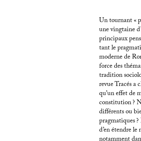
Un tournant «
p
une vingtaine d
principaux pens
tant le pragmat
moderne de Rort
force des thémat
tradition socio
revue Tracés a ch
qu’un effet de 
constitution
? N
différents ou bi
pragmatiques
?
d’en étendre le
notamment dans 