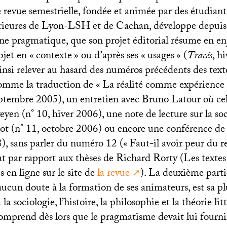
 revue semestrielle, fondée et animée par des étudiant
ieures de Lyon-
LSH
et de Cachan, développe depuis
ne pragmatique, que son projet éditorial résume en en
bjet en «
contexte
» ou d’après ses «
usages
» (
Tracés
, h
insi relever au hasard des numéros précédents des texte
omme la traduction de «
La réalité comme expérience
ptembre 2005), un entretien avec Bruno Latour où celu
yen (n° 10, hiver 2006), une note de lecture sur la so
t (n° 11, octobre 2006) ou encore une conférence de
8), sans parler du numéro 12 («
Faut-il avoir peur du r
at par rapport aux thèses de Richard Rorty (Les textes 
s en ligne sur le site de
la revue
). La deuxième parti
 aucun doute à la formation de ses animateurs, est sa pl
a sociologie, l’histoire, la philosophie et la théorie li
mprend dès lors que le pragmatisme devait lui fourni