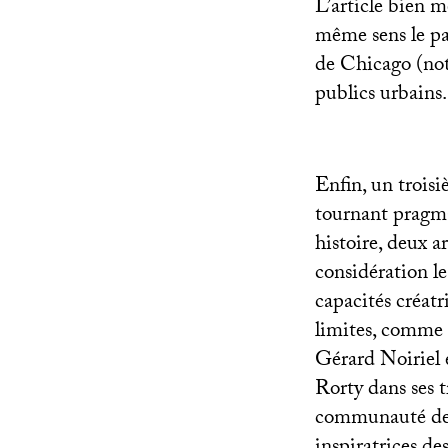
L’article bien 
même sens le par
de Chicago (not
publics urbains.
Enfin, un trois
tournant pragma
histoire, deux a
considération le
capacités créatr
limites, comme 
Gérard Noiriel 
Rorty dans ses t
communauté des h