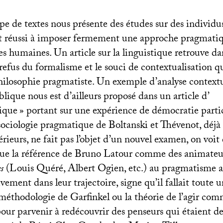
e de textes nous présente des études sur des individu
t réussi à imposer fermement une approche pragmati
es humaines. Un article sur la linguistique retrouve da
efus du formalisme et le souci de contextualisation qu
hilosophie pragmatiste. Un exemple d’analyse contextu
lique nous est d’ailleurs proposé dans un article d’
ique
» portant sur une expérience de démocratie parti
 sociologie pragmatique de Boltanski et Thévenot, déjà
rieurs, ne fait pas l’objet d’un nouvel examen, on voit d
e la référence de Bruno Latour comme des animateur
es
(Louis Quéré, Albert Ogien, etc.) au pragmatisme a
vement dans leur trajectoire, signe qu’il fallait toute un
éthodologie de Garfinkel ou la théorie de l’agir co
r parvenir à redécouvrir des penseurs qui étaient deve