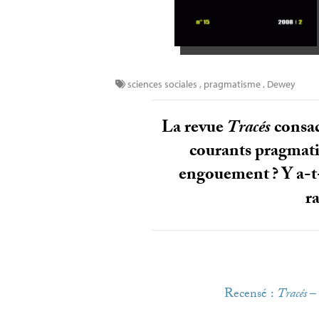
sciences sociales
,
pragmatisme
,
Dewey
La revue
Tracés
consac
courants pragmati
engouement
? Y a-
r
Recensé :
Tracés
–