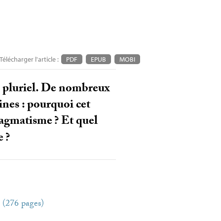
Télécharger l'article :
PDF
EPUB
MOBI
 pluriel. De nombreux
nes : pourquoi cet
pragmatisme
? Et quel
e
?
2 (276 pages)