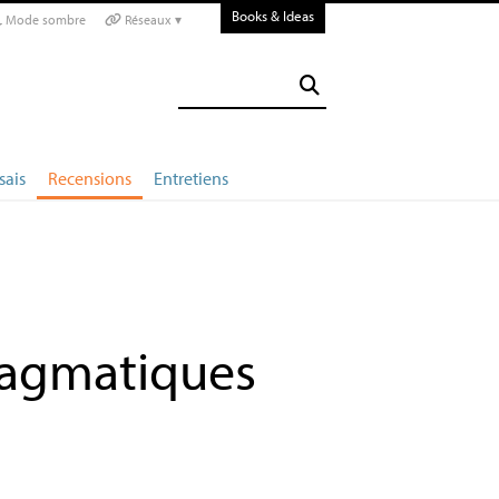
Books & Ideas
Mode sombre
Réseaux ▾
sais
Recensions
Entretiens
ragmatiques