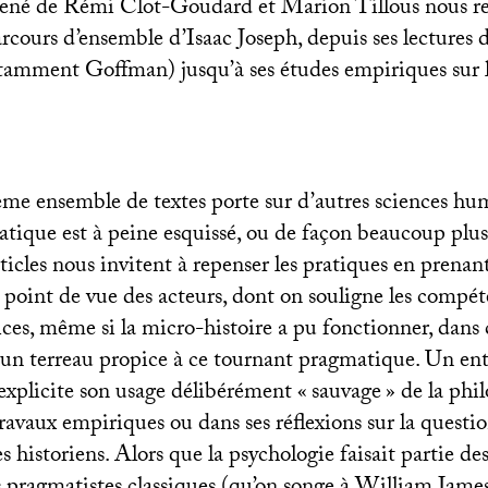
mené de Rémi Clot-Goudard et Marion Tillous nous re
cours d’ensemble d’Isaac Joseph, depuis ses lectures 
amment Goffman) jusqu’à ses études empiriques sur l
ième ensemble de textes porte sur d’autres sciences hu
tique est à peine esquissé, ou de façon beaucoup plus
rticles nous invitent à repenser les pratiques en prenan
 point de vue des acteurs, dont on souligne les compéte
ices, même si la micro-histoire a pu fonctionner, dans 
un terreau propice à ce tournant pragmatique. Un ent
explicite son usage délibérément «
sauvage
» de la phi
ravaux empiriques ou dans ses réflexions sur la questio
istoriens. Alors que la psychologie faisait partie des