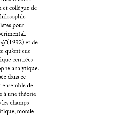
 des valeurs.
 et collègue de
philosophie
istes pour
périmental.
 vif
(1992) et de
e qu’ont eue
ique centrées
ophe analytique.
sée dans ce
r ensemble de
re à une théorie
us les champs
litique, morale