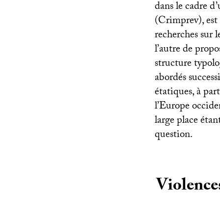
dans le cadre d
(Crimprev), est 
recherches sur l
l’autre de prop
structure typolo
abordés successi
étatiques, à pa
l’Europe occide
large place étant
question.
Violences