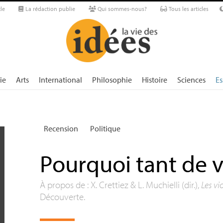
le
La rédaction publie
Qui sommes-nous?
Tous les articles
ie
Arts
International
Philosophie
Histoire
Sciences
Es
Recension
Politique
Pourquoi tant de 
À propos de : X. Crettiez & L. Muchielli (dir.),
Les vi
Découverte.