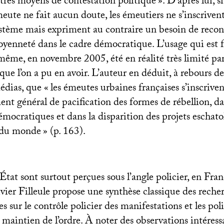
utres moyens de contestation politique
». D’après lui, s
meute ne fait aucun doute, les émeutiers ne s’inscriven
ystème mais expriment au contraire un besoin de recon
yenneté dans le cadre démocratique. L’usage qui est fa
 même, en novembre 2005, été en réalité très limité pa
que l’on a pu en avoir. L’auteur en déduit, à rebours 
édias, que «
les émeutes urbaines françaises s’inscriv
nt général de pacification des formes de rébellion, da
démocratiques et dans la disparition des projets eschat
 du monde
» (p. 163).
État sont surtout perçues sous l’angle policier, en Fran
ivier Filleule propose une synthèse classique des reche
s sur le contrôle policier des manifestations et les pol
 maintien de l’ordre. À noter des observations intéressa