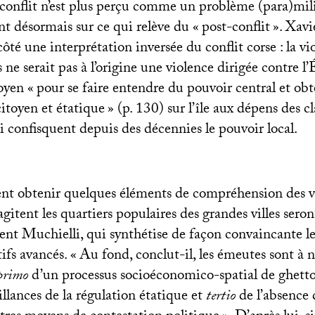
conflit n’est plus perçu comme un problème (para)milit
nt désormais sur ce qui relève du «
post-conflit
». Xavi
ôté une interprétation inversée du conflit corse : la vio
s ne serait pas à l’origine une violence dirigée contre l
oyen «
pour se faire entendre du pouvoir central et obt
itoyen et étatique
» (p. 130) sur l’île aux dépens des c
i confisquent depuis des décennies le pouvoir local.
nt obtenir quelques éléments de compréhension des v
gitent les quartiers populaires des grandes villes sero
rent Muchielli, qui synthétise de façon convaincante le
ifs avancés. «
Au fond, conclut-il, les émeutes sont à 
primo
d’un processus socioéconomico-spatial de ghetto
llances de la régulation étatique et
tertio
de l’absence 