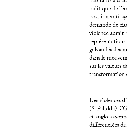
habitants à d’a
politique de l’é
position anti-s
demande de cito
violence aurait
représentations 
galvaudés des m
dans le mouveme
sur les valeurs 
transformation
Les violences d’
(S. Palidda). Ol
et anglo-saxonne
différenciées du