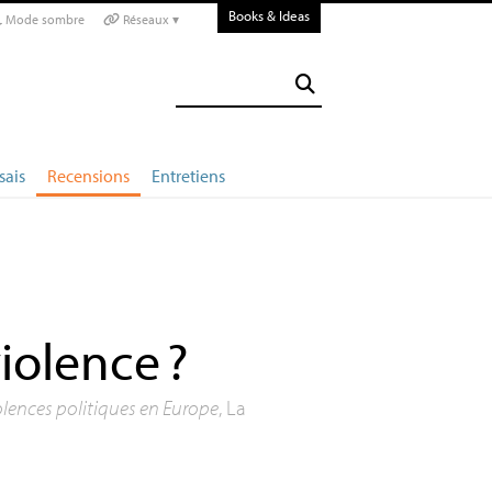
Books & Ideas
Mode sombre
Réseaux ▾
sais
Recensions
Entretiens
violence
?
olences politiques en Europe
, La