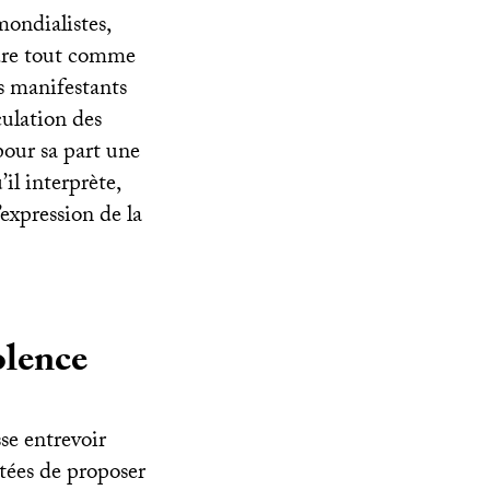
mondialistes,
rdre tout comme
s manifestants
culation des
pour sa part une
’il interprète,
expression de la
olence
se entrevoir
atées de proposer