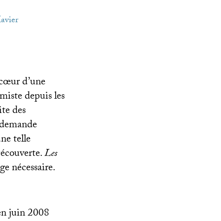
Xavier
 cœur d’une
amiste depuis les
ite des
e demande
ne telle
Découverte.
Les
ge nécessaire.
 en juin 2008