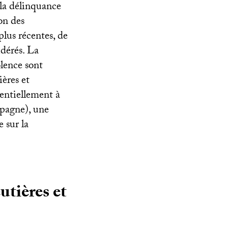
 la délinquance
on des
plus récentes, de
idérés. La
olence sont
ières et
entiellement à
spagne), une
e sur la
utières et