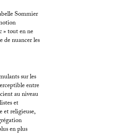
Isabelle Sommier
émotion
c
» tout en ne
e de nuancer les
imulants sur les
perceptible entre
icient au niveau
istes et
 et religieuse,
grégation
plus en plus