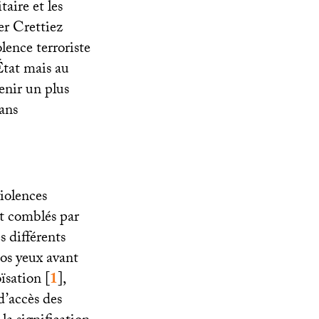
aire et les
er Crettiez
lence terroriste
’État mais au
enir un plus
lans
iolences
nt comblés par
s différents
nos yeux avant
ïsation
[
1
]
,
d’accès des