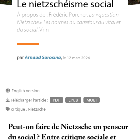
Le nietzschéisme social
À propos de : Frédéric Porcher,
La «
question-
Nietzsche
». Les normes au carrefour du vital et
du social
, Vrin
par
Arnaud Sorosina
,
le 12 mars 2024
English version
|
Télécharger l'article :
PDF
EPUB
MOBI
critique
,
Nietzsche
Peut-on faire de Nietzsche un penseur
du social
? Entre critique sociale et