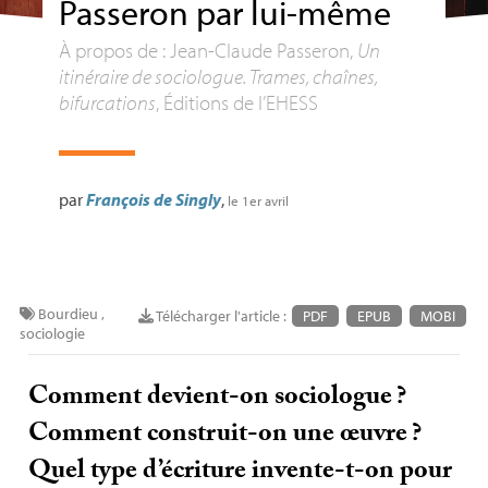
Passeron par lui-même
À propos de : Jean-Claude Passeron,
Un
itinéraire de sociologue. Trames, chaînes,
bifurcations
, Éditions de l’
EHESS
par
François de Singly
,
le 1er avril
Bourdieu
,
Télécharger l'article :
PDF
EPUB
MOBI
sociologie
Comment devient-on sociologue
?
Comment construit-on une œuvre
?
Quel type d’écriture invente-t-on pour