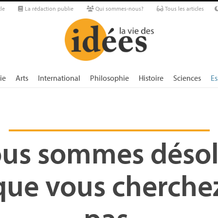
le
La rédaction publie
Qui sommes-nous?
Tous les articles
ie
Arts
International
Philosophie
Histoire
Sciences
Es
us sommes désol
que vous cherchez
pas.