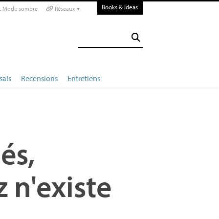
Books & Ideas
Mode sombre
Réseaux ▾
sais
Recensions
Entretiens
és,
 n'existe