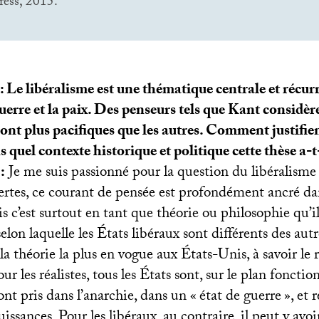
ress, 2015.
: Le libéralisme est une thématique centrale et récur
guerre et la paix. Des penseurs tels que Kant considèr
sont plus pacifiques que les autres. Comment justifien
s quel contexte historique et politique cette thèse a-
:
Je me suis passionné pour la question du libéralisme 
rtes, ce courant de pensée est profondément ancré dan
 c’est surtout en tant que théorie ou philosophie qu’il
selon laquelle les États libéraux sont différents des aut
a théorie la plus en vogue aux États-Unis, à savoir le 
ur les réalistes, tous les États sont, sur le plan foncti
sont pris dans l’anarchie, dans un «
état de guerre
», et 
uissances. Pour les libéraux, au contraire, il peut y avoi