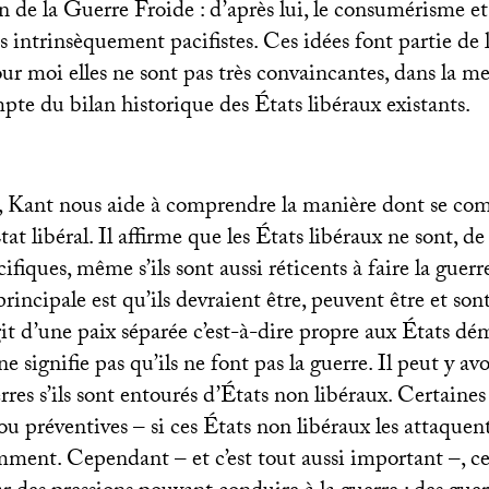
in de la Guerre Froide : d’après lui, le consumérisme e
s intrinsèquement pacifistes. Ces idées font partie de 
our moi elles ne sont pas très convaincantes, dans la me
te du bilan historique des États libéraux existants.
, Kant nous aide à comprendre la manière dont se co
at libéral. Il affirme que les États libéraux ne sont, d
cifiques, même s’ils sont aussi réticents à faire la guer
principale est qu’ils devraient être, peuvent être et son
agit d’une paix séparée c’est-à-dire propre aux États d
e signifie pas qu’ils ne font pas la guerre. Il peut y av
es s’ils sont entourés d’États non libéraux. Certaines
ou préventives – si ces États non libéraux les attaquent
ent. Cependant – et c’est tout aussi important –, ce