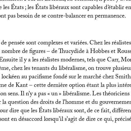
e les États
; les États libéraux sont capables d’établir e
’ont pas besoin de se contre-balancer en permanence.
de pensée sont complexes et variées. Chez les réalistes
 nombre de figures – de Thucydide à Hobbes et Rouss
nsuite il y a les réalistes modernes, tels que Carr, M
e, chez les tenants du libéralisme, on trouve plusieur
e lockéen au pacifisme fondé sur le marché chez Smith
sme de Kant – cette dernière option étant la plus intére
 sens. Il n’y a pas «
un
» libéralisme. Les théoriciens
ur la question des droits de l’homme et du gouvernemen
our dire que les États libéraux sont, de ce fait, différe
sont en désaccord lorsqu’il s’agit de dire ce qui, précis