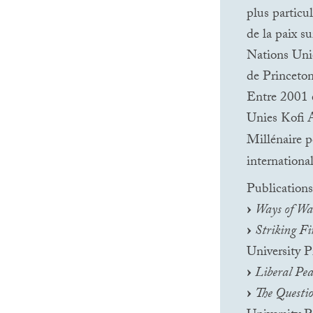
plus particu
de la paix su
Nations Unie
de Princeton
Entre 2001 e
Unies Kofi A
Millénaire 
internationa
Publications
Ways of War
Striking Fi
University P
Liberal Pea
The Questio