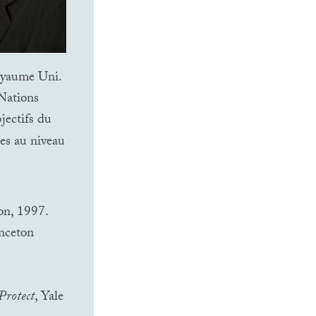
Royaume Uni.
 Nations
jectifs du
ses au niveau
n, 1997.
inceton
Protect
, Yale