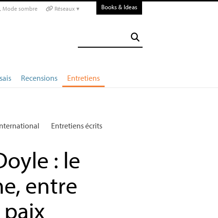
Books & Ideas
Mode sombre
Réseaux ▾
sais
Recensions
Entretiens
International
Entretiens écrits
oyle : le
me, entre
 paix