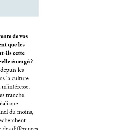
rente de vos
ent que les
t-ils cette
t-elle émergé
?
depuis les
s la culture
 m’intéresse.
res tranche
réalisme
onnel du moins,
recherchent
r des différences