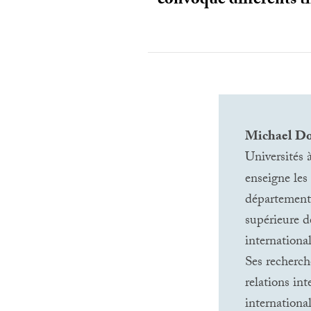
convoque différents th
Michael Do
Universités 
enseigne les 
département 
supérieure d
international
Ses recherch
relations int
international