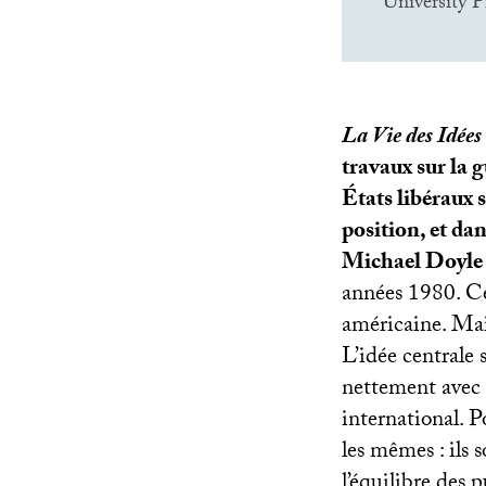
University P
La Vie des Idées
travaux sur la 
États libéraux 
position, et dan
Michael Doyle 
années 1980. Ce
américaine. Mais
L’idée centrale 
nettement avec l
international. Po
les mêmes : ils 
l’équilibre des p