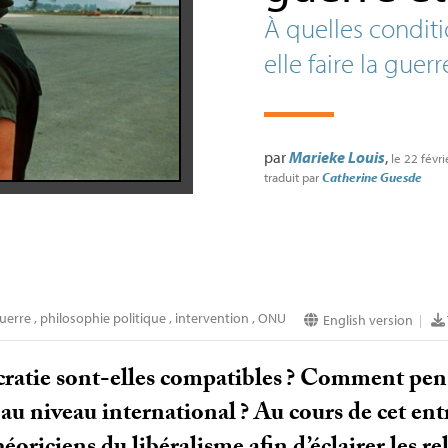
À quelles condit
elle faire la guerr
par
Marieke Louis
,
le 22 févr
traduit par
Catherine Guesde
uerre
,
philosophie politique
,
intervention
,
ONU
English version
|
cratie sont-elles compatibles
? Comment pense
au niveau international
? Au cours de cet en