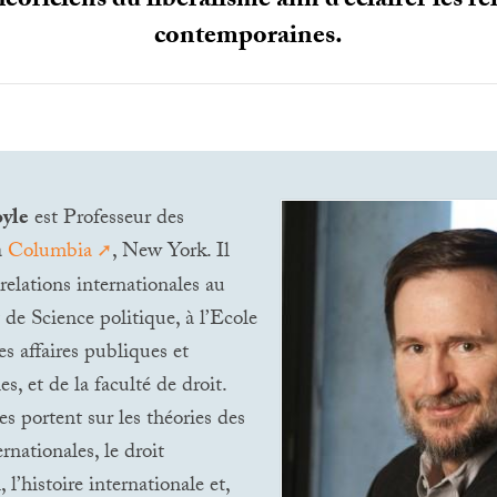
éoriciens du libéralisme afin d’éclairer les re
contemporaines.
yle
est Professeur des
à
Columbia
, New York. Il
relations internationales au
de Science politique, à l’Ecole
es affaires publiques et
es, et de la faculté de droit.
es portent sur les théories des
ernationales, le droit
, l’histoire internationale et,