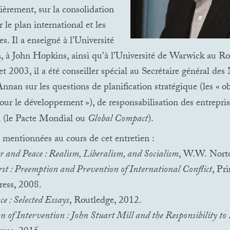
lièrement, sur la consolidation
r le plan international et les
s. Il a enseigné à l’Université
, à John Hopkins, ainsi qu’à l’Université de Warwick au 
t 2003, il a été conseiller spécial au Secrétaire général des
nnan sur les questions de planification stratégique (les «
ob
pour le développement
»), de responsabilisation des entrepri
l (le Pacte Mondial ou
Global Compact
).
 mentionnées au cours de cet entretien :
 and Peace : Realism, Liberalism, and Socialism
,
W.W.
Norto
rst : Preemption and Prevention of International Conflict
, Pr
ress, 2008.
ce : Selected Essays
, Routledge, 2012.
n of Intervention : John Stuart Mill and the Responsibility to 