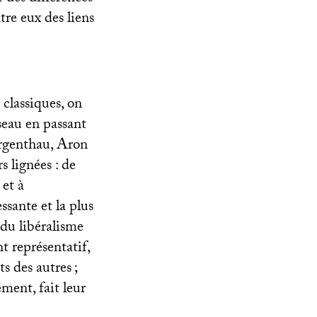
ntre eux des liens
 classiques, on
eau en passant
orgenthau, Aron
s lignées : de
 et à
ssante et la plus
 du libéralisme
t représentatif,
nts des autres
;
ément, fait leur