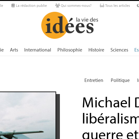
le
La rédaction publie
Qui sommes-nous?
Tous les articles
ie
Arts
International
Philosophie
Histoire
Sciences
Es
Entretien
Politique
Michael D
libéralis
guerre et