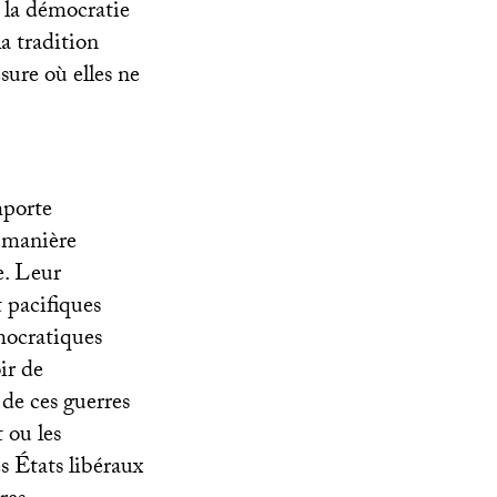
t la démocratie
la tradition
sure où elles ne
mporte
e manière
re. Leur
t pacifiques
émocratiques
oir de
 de ces guerres
 ou les
s États libéraux