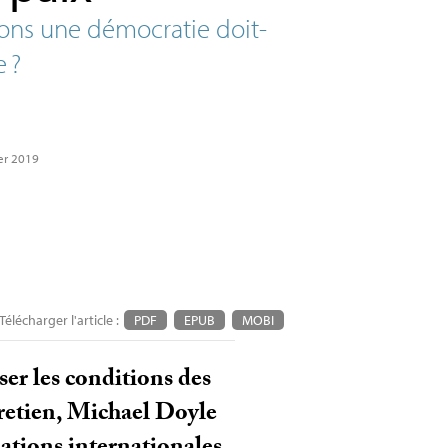
ions une démocratie doit-
e
?
ier 2019
Télécharger l'article :
PDF
EPUB
MOBI
r les conditions des
tretien, Michael Doyle