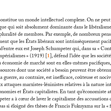
constitue un monde intellectuel complexe. On ne peut 
que qui soit absolument dominante dans le libéralisme 
pluralité de membres. Par exemple, de nombreux pens
ment que les États libéraux sont intrinsèquement pacif
d’entre eux est Joseph Schumpeter qui, dans sa «
Cont
impérialismes
» (1919)
[
1
]
, défend l’idée que les société
à économie de marché sont en elles-mêmes pacifiques
ssources dont une société a besoin peuvent être obtenu
la guerre, au contraire, est inefficace, coûteuse et noc
x attaques marxistes-léninistes relatives à la nature 
onomies et États capitalistes. En tant qu’économiste a
ter a à cœur de laver le capitalisme des accusations 
t pas si éloigné des thèses de Francis Fukuyama sur la «