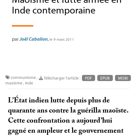
Inde contemporaine
par
Joël Cabalion
,
le 9 mars 2011
communisme
,
Télécharger l'article :
PDF
EPUB
MOBI
maoïsme
,
Inde
L’État indien lutte depuis plus de
quarante ans contre la guérilla maoïste.
Cette confrontation a aujourd’hui
gagné en ampleur et le gouvernement