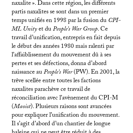
naxalite
». Dans cette région, les différents
partis naxalites se sont dans un premier
temps unifiés en 1998 par la fusion du
CPI
-
ML
Unity
et du
People’s War Group
. Ce
travail d’unification, entrepris en fait depuis
le début des années 1980 mais ralenti par
l’affaiblissement du mouvement dû à ses
pertes et ses défections, donna d’abord
naissance au
People’s War
(
PW
). En 2001, la
trêve scellée entre toutes les factions
naxalites parachève ce travail de
réconciliation avec l’avènement du
CPI
-M
(
Maoist
). Plusieurs raisons sont avancées
pour expliquer l’unification du mouvement.
Il s’agit d’abord d’un chantier de longue
haleine qui ne peut être réduit à des