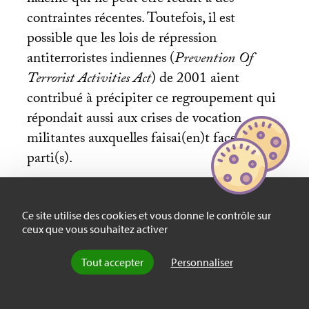
contraintes récentes. Toutefois, il est
possible que les lois de répression
antiterroristes indiennes (
Prevention Of
Terrorist Activities Act
) de 2001 aient
contribué à précipiter ce regroupement qui
répondait aussi aux crises de vocation
militantes auxquelles faisai(en)t face le(s)
parti(s).
Ce site utilise des cookies et vous donne le contrôle sur
Les enjeux forestiers du
ceux que vous souhaitez activer
naxalisme
Tout accepter
Personnaliser