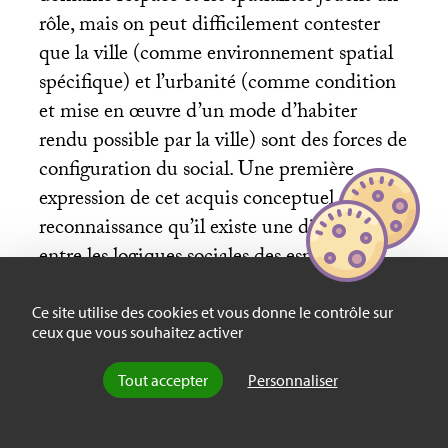
rôle, mais on peut difficilement contester
que la ville (comme environnement spatial
spécifique) et l’urbanité (comme condition
et mise en œuvre d’un mode d’habiter
rendu possible par la ville) sont des forces de
configuration du social. Une première
expression de cet acquis conceptuel est la
reconnaissance qu’il existe une différence
entre les logiques sociales des espaces
urbanisés et celles des espaces non urbanisés
(ruraux ou ni ruraux ni urbains). C’est aussi
Ce site utilise des cookies et vous donne le contrôle sur
ceux que vous souhaitez activer
le constat que la dynamique spatiale
conduit à une situation qui dépasse
Tout accepter
Personnaliser
l’opposition entre rural et urbain. C’est bien
une urbanisation quasi totale qui se produit