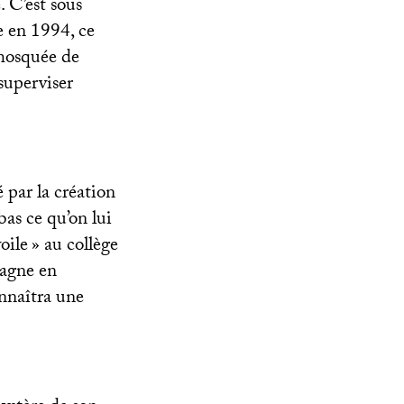
. C’est sous
e en 1994, ce
 mosquée de
superviser
 par la création
bas ce qu’on lui
voile
» au collège
 gagne en
onnaîtra une