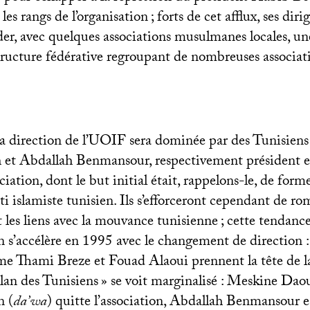
 les rangs de l’organisation
; forts de cet afflux, ses dir
er, avec quelques associations musulmanes locales, un
tructure fédérative regroupant de nombreuses associati
a direction de l’
UOIF
sera dominée par des Tunisie
et Abdallah Benmansour, respectivement président et
ociation, dont le but initial était, rappelons-le, de for
ti islamiste tunisien. Ils s’efforceront cependant de r
 les liens avec la mouvance tunisienne
; cette tendance
n s’accélère en 1995 avec le changement de direction :
 Thami Breze et Fouad Alaoui prennent la tête de la
lan des Tunisiens
» se voit marginalisé : Meskine Dao
n (
da’wa
) quitte l’association, Abdallah Benmansour es