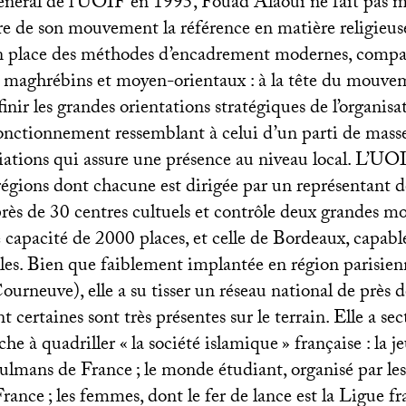
néral de l’
UOIF
en 1995, Fouad Alaoui ne fait pas m
re de son mouvement la référence en matière religieus
n place des méthodes d’encadrement modernes, compa
es maghrébins et moyen-orientaux : à la tête du mouvem
inir les grandes orientations stratégiques de l’organis
nctionnement ressemblant à celui d’un parti de masse
ations qui assure une présence au niveau local. L’
UO
égions dont chacune est dirigée par un représentant de
près de 30 centres cultuels et contrôle deux grandes mo
 capacité de 2000 places, et celle de Bordeaux, capable
èles. Bien que faiblement implantée en région parisien
urneuve), elle a su tisser un réseau national de près 
t certaines sont très présentes sur le terrain. Elle a sec
rche à quadriller «
la société islamique
» française : la j
ulmans de France
; le monde étudiant, organisé par le
France
; les femmes, dont le fer de lance est la Ligue fr