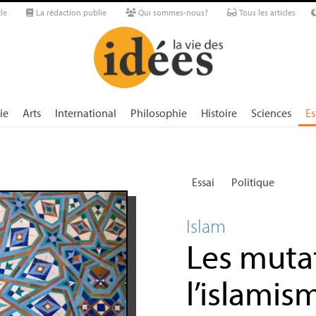
le
La rédaction publie
Qui sommes-nous?
Tous les articles
ie
Arts
International
Philosophie
Histoire
Sciences
Es
Essai
Politique
Islam
Les muta
l’islamis