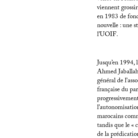
viennent grossir
en 1983 de fond
nouvelle : une s
l’
UOIF
.
Jusqu’en 1994, l
Ahmed Jaballah 
général de l’ass
française du par
progressivement
l’autonomisatio
marocains comme
tandis que le «
c
de la prédicatio