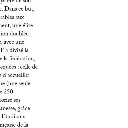
ystère de son
e. Dans ce but,
rables aux
ent, une élite
ation doublée
, avec une
IF
a divisé la
 la fédération,
squées : celle de
 d’accueillir
ne (une seule
de 250
torisé ses
eunesse, grâce
s Etudiants
ançaise de la