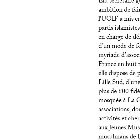
Elu secrétaire gé
ambition de fai
l’
UOIF
a mis e
partis islamist
en charge de déf
d’un mode de fo
myriade d’associ
France en huit r
elle dispose de 
Lille Sud, d’une
plus de 800 fid
mosquée à La Co
associations, don
activités et che
aux Jeunes Mus
musulmans de 