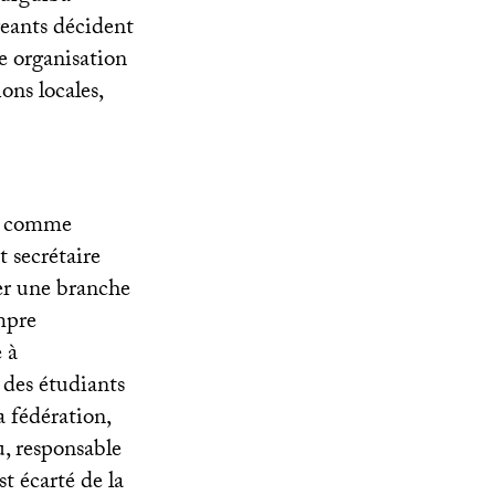
igeants décident
e organisation
ons locales,
ns comme
 secrétaire
mer une branche
ompre
 à
 des étudiants
 fédération,
u, responsable
t écarté de la