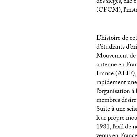
des sièges, elle
(
CFCM
), l’in
L’histoire de ce
d’étudiants d’or
Mouvement de l
antenne en Fran
France (
AEIF
)
rapidement une c
l’organisation à
membres désire 
Suite à une sciss
leur propre mo
1981, l’exil de 
venus en France