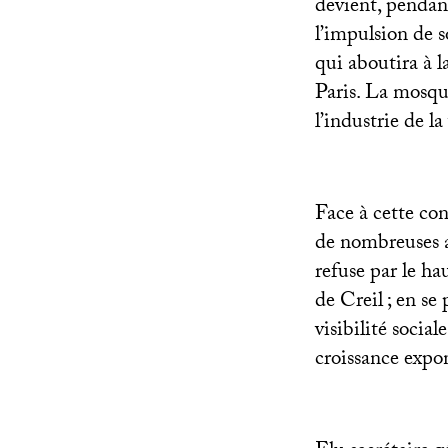
devient, pendant
l’impulsion de 
qui aboutira à 
Paris. La mosqu
l’industrie de la
Face à cette con
de nombreuses as
refuse par le ha
de Creil
; en se
visibilité socia
croissance expon