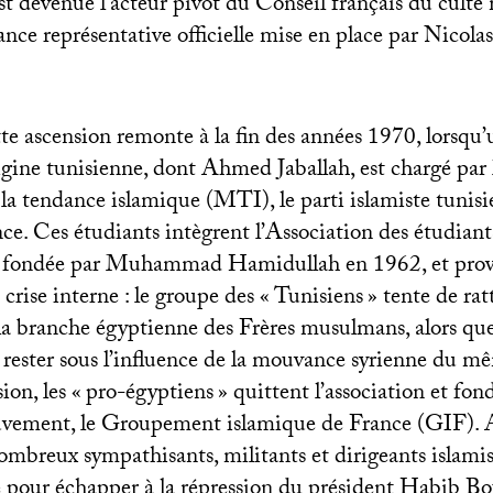
 est devenue l’acteur pivot du Conseil français du cul
stance représentative officielle mise en place par Nicol
tte ascension remonte à la fin des années 1970, lorsqu
igine tunisienne, dont Ahmed Jaballah, est chargé par 
a tendance islamique (
MTI
), le parti islamiste tunis
ce. Ces étudiants intègrent l’Association des étudiant
, fondée par Muhammad Hamidullah en 1962, et pro
rise interne : le groupe des «
Tunisiens
» tente de rat
 la branche égyptienne des Frères musulmans, alors que
rester sous l’influence de la mouvance syrienne du m
ion, les «
pro-égyptiens
» quittent l’association et fo
uvement, le Groupement islamique de France (
GIF
). 
nombreux sympathisants, militants et dirigeants islamis
 pour échapper à la répression du président Habib B