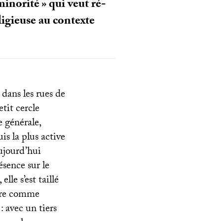
minorité
» qui veut ré-
ligieuse au contexte
 dans les rues de
etit cercle
e générale,
is la plus active
ujourd’hui
résence sur le
lle s’est taillé
utre comme
: avec un tiers