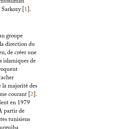
te musulman
as Sarkozy
[
1
]
.
’un groupe
la direction du
ien, de créer une
s islamiques de
voquent
tacher
 la majorité des
ême courant
[
2
]
.
ndent en 1979
A partir de
tes tunisiens
ourguiba