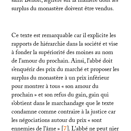
saint Benoît, légifère sur la manière dont les
surplus du monastère doivent être vendus.
Ce texte est remarquable car il explicite les
rapports de hiérarchie dans la société et vise
à fonder la supériorité des moines au nom
de l’amour du prochain. Ainsi, l’abbé doit
s’enquérir des prix du marché et proposer les
surplus du monastère à un prix inférieur
pour montrer à tous «
son amour du
prochain
» et son refus du gain, gain qui
s’obtient dans le marchandage que le texte
condamne comme contraire à la justice car
les négociations autour du prix «
sont
ennemies de l’âme
»
[
7
]
. L’abbé ne peut nier