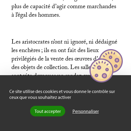
plus de capacité d’agir comme marchandes
à l’égal des hommes.
Les aristocrates n’ont ni ignoré, ni dédaigné
les enchères
; ils en ont fait des lieux
privilégiés de la vente des œuvres d’art et
des objets de collection. Les salles de vente
sont vite devenues un rendez-vous où les
aristocrates se mesurent les uns aux autres,
des arènes où ils se montrent, où ils font
Ce site utilise des cookies et vous donne le contrôle sur
ceux que vous souhaitez activer
admirer leur goût, leur passion et leur
capacité à dépenser pour la satisfaire
[
15
]
et
Tout accepter
Personnaliser
les catalogues de vente sont autant de livres
qui permettent de se familiariser avec les