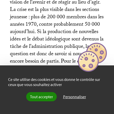
vision de l’avenir et de réagir au lieu d’agir.
La crise est la plus visible dans les sections
jeunesse : plus de 200 000 membres dans les
années 1970, contre probablement 50 000
aujourd’hui. Si la production de nouvelles
idées et le débat idéologique sont devenus la
tâche de l’administration publique, la
question est donc de savoir si nous avons
encore besoin de partis. Pour le citoyen qui
cherche à influencer la société dans un
certain domaine, il paraît plus rationnel de
Ce site utilise des cookies et vous donne le contrôle sur
tenter une carrière au sein d’une autorité
ceux que vous souhaitez activer
publique que de s’engager dans un parti ou
Tout accepter
Personnaliser
un groupe d’intérêt organisé.