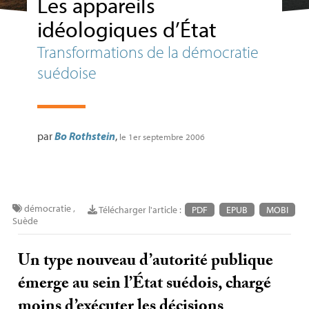
Les appareils
idéologiques d’État
Transformations de la démocratie
suédoise
par
Bo Rothstein
,
le 1er septembre 2006
démocratie
,
Télécharger l'article :
PDF
EPUB
MOBI
Suède
Un type nouveau d’autorité publique
émerge au sein l’État suédois, chargé
moins d’exécuter les décisions