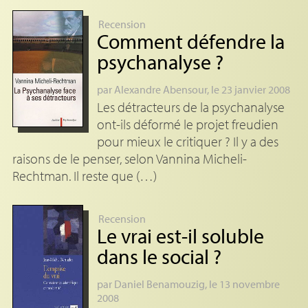
Recension
Comment défendre la
psychanalyse
?
par
Alexandre Abensour
, le 23 janvier 2008
Les détracteurs de la psychanalyse
ont-ils déformé le projet freudien
pour mieux le critiquer ? Il y a des
raisons de le penser, selon Vannina Micheli-
Rechtman. Il reste que (…)
Recension
Le vrai est-il soluble
dans le social
?
par
Daniel Benamouzig
, le 13 novembre
2008