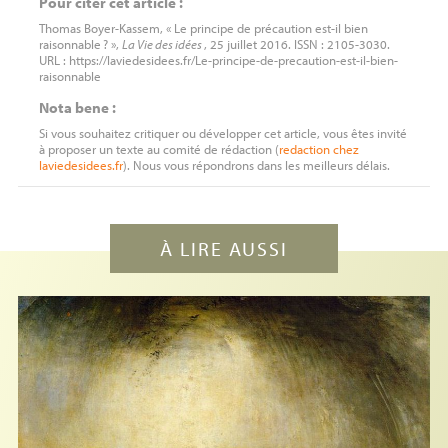
Pour citer cet article :
Thomas Boyer-Kassem, « Le principe de précaution est-il bien
raisonnable
? »,
La Vie des idées
, 25 juillet 2016. ISSN : 2105-3030.
URL : https://laviedesidees.fr/Le-principe-de-precaution-est-il-bien-
raisonnable
Nota bene :
Si vous souhaitez critiquer ou développer cet article, vous êtes invité
à proposer un texte au comité de rédaction (
redaction
chez
laviedesidees.fr
). Nous vous répondrons dans les meilleurs délais.
À LIRE AUSSI