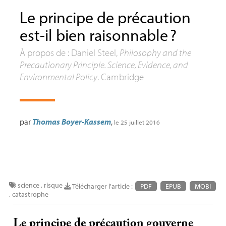
Le principe de précaution
est-il bien raisonnable
?
À propos de : Daniel Steel,
Philosophy and the
Precautionary Principle. Science, Evidence, and
Environmental Policy
. Cambridge
par
Thomas Boyer-Kassem
,
le 25 juillet 2016
science
,
risque
Télécharger l'article :
PDF
EPUB
MOBI
,
catastrophe
Le principe de précaution gouverne