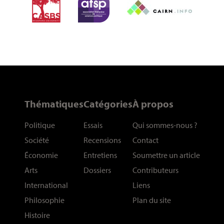
Thématiques
Catégories
À propos
Politique
Essais
Qui sommes-nous
?
Société
Recensions
Contact
Économie
Entretiens
Soumettre un article
Arts
Dossiers
Contributeurs
International
Liens
Philosophie
Plan du site
Histoire