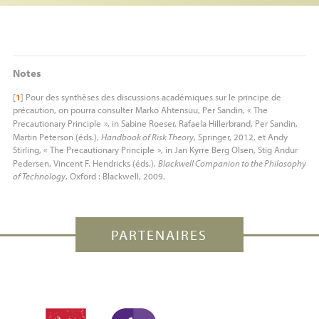
Notes
[
1
]
Pour des synthèses des discussions académiques sur le principe de
précaution, on pourra consulter Marko Ahtensuu, Per Sandin, «
The
Precautionary Principle
», in Sabine Roeser, Rafaela Hillerbrand, Per Sandin,
Martin Peterson (éds.),
Handbook of Risk Theory
, Springer, 2012, et Andy
Stirling, «
The Precautionary Principle
», in Jan Kyrre Berg Olsen, Stig Andur
Pedersen, Vincent F. Hendricks (éds.),
Blackwell Companion to the Philosophy
of Technology
, Oxford : Blackwell, 2009.
PARTENAIRES