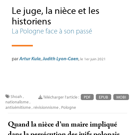
Le juge, la nièce et les
historiens
La Pologne face à son passé
par
Artur Kula
,
Judith Lyon-Caen
,
le 1er juin 2021
Shoah
,
Télécharger l'article :
PDF
EPUB
MOBI
nationalisme
,
antisémitisme
,
révisionnisme
,
Pologne
Quand la nièce d’un maire impliqué