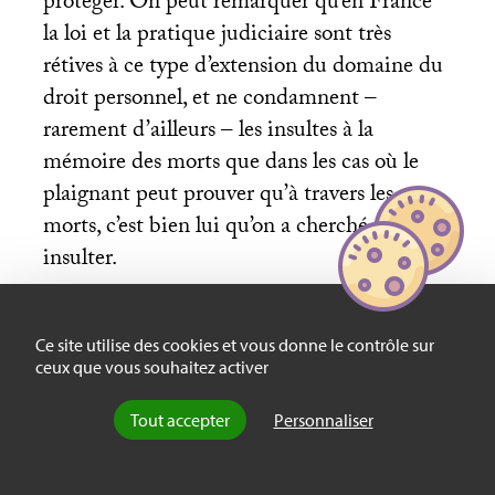
protéger. On peut remarquer qu’en France
la loi et la pratique judiciaire sont très
rétives à ce type d’extension du domaine du
droit personnel, et ne condamnent –
rarement d’ailleurs – les insultes à la
mémoire des morts que dans les cas où le
plaignant peut prouver qu’à travers les
morts, c’est bien lui qu’on a cherché à
insulter.
Ce site utilise des cookies et vous donne le contrôle sur
Filomena a donc été insultée dans la
ceux que vous souhaitez activer
mémoire de son ancêtre et c’est pour cette
raison, et uniquement pour cette raison, que
Tout accepter
Personnaliser
les historiens doivent s’excuser et corriger
leur livre. Toutefois, après avoir statué sur le