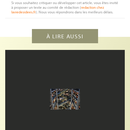
Si vous souhaitez critiquer ou développer cet article, vous êtes invité
à proposer un texte au comité de rédaction (
redaction
chez
laviedesidees.fr
). Nous vous répondrons dans les meilleurs délais.
À LIRE AUSSI