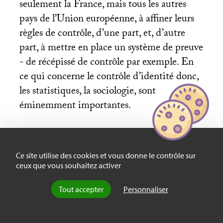
seulement la France, mais tous les autres
pays de l’Union européenne, à affiner leurs
règles de contrôle, d’une part, et, d’autre
part, à mettre en place un système de preuve
- de récépissé de contrôle par exemple. En
ce qui concerne le contrôle d’identité donc,
les statistiques, la sociologie, sont
éminemment importantes.
La Vie des idées :
Comment les coûts
Ce site utilise des cookies et vous donne le contrôle sur
matériels de la procédure ont-ils été pris en
ceux que vous souhaitez activer
charge
?
Tout accepter
Personnaliser