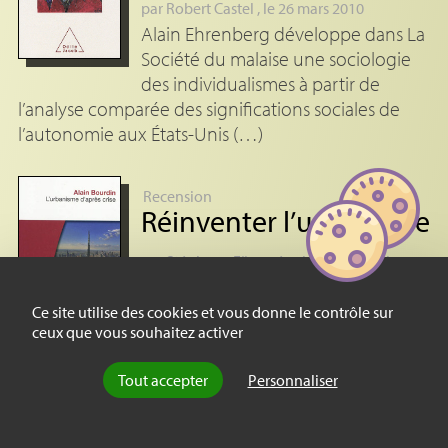
par
Robert Castel
, le 26 mars 2010
Alain Ehrenberg développe dans La
Société du malaise une sociologie
des individualismes à partir de
l’analyse comparée des significations sociales de
l’autonomie aux États-Unis (…)
Recension
Réinventer l’urbanisme
par
Stéphane Füzesséry
, le 1er décembre
2010
Dans ce livre de circonstance, Alain
Ce site utilise des cookies et vous donne le contrôle sur
Bourdin appelle à un
ceux que vous souhaitez activer
renouvellement de l’urbanisme. Il
remet en question les fausses certitudes de « l’
Tout accepter
Personnaliser
urbanisme libéral » des trente (…)