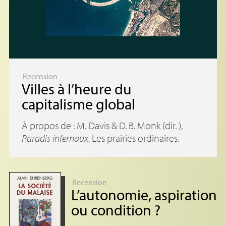
Recension
Villes à l’heure du
capitalisme global
À propos de : M. Davis &
D. B.
Monk (dir. ),
Paradis infernaux
, Les prairies ordinaires.
Recension
L’autonomie, aspiration
ou condition
?