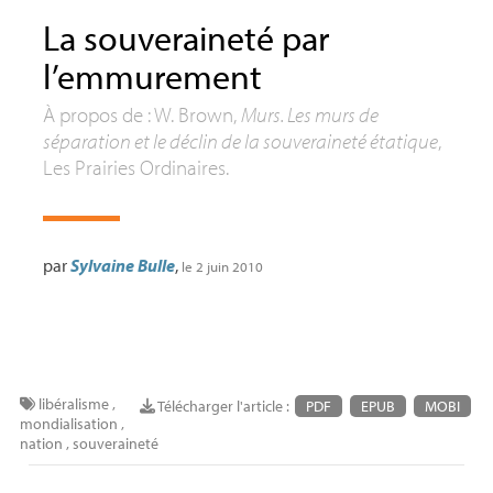
La souveraineté par
l’emmurement
À propos de : W. Brown,
Murs. Les murs de
séparation et le déclin de la souveraineté étatique
,
Les Prairies Ordinaires.
par
Sylvaine Bulle
,
le 2 juin 2010
libéralisme
,
Télécharger l'article :
PDF
EPUB
MOBI
mondialisation
,
nation
,
souveraineté