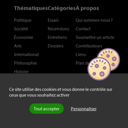
Thématiques
Catégories
À propos
Politique
Essais
Qui sommes-nous
?
Société
Recensions
Contact
Économie
Entretiens
Soumettre un article
Arts
Dossiers
Contributeurs
International
Liens
Philosophie
Plan du site
Histoire
Sciences
Ce site utilise des cookies et vous donne le contrôle sur
ceux que vous souhaitez activer
Réseaux
Newsletter
Facebook
Tout accepter
Personnaliser
Bluesky
Youtube
Mastodon
Linkedin