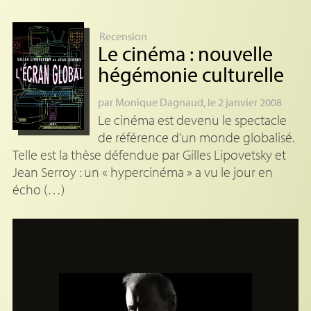
Recension
Le cinéma : nouvelle
hégémonie culturelle
par
Monique Dagnaud
, le 2 janvier 2008
Le cinéma est devenu le spectacle
de référence d’un monde globalisé.
Telle est la thèse défendue par Gilles Lipovetsky et
Jean Serroy : un « hypercinéma » a vu le jour en
écho (…)