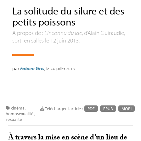
La solitude du silure et des
petits poissons
À propos de :
L’Inconnu du lac
, d’Alain Guiraudie,
sorti en salles le 12 juin 2013.
par
Fabien Gris
,
le 24 juillet 2013
cinéma
,
Télécharger l'article :
PDF
EPUB
MOBI
homosexualité
,
sexualité
À travers la mise en scène d’un lieu de