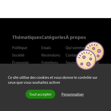
Thématiques
Catégories
À propos
Politique
Essais
Qui sommes-nous
?
Société
Recensions
Contact
Économie
Entretiens
Soumettre un article
Arts
Dossiers
Contributeurs
International
Liens
Ce site utilise des cookies et vous donne le contrôle sur
ceux que vous souhaitez activer
Philosophie
Plan du site
Histoire
Tout accepter
Personnaliser
Sciences