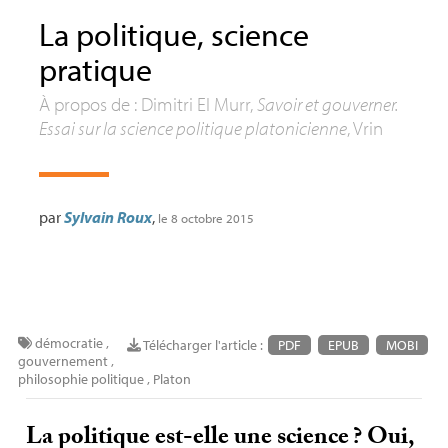
La politique, science
pratique
À propos de : Dimitri El Murr,
Savoir et gouverner.
Essai sur la science politique platonicienne
, Vrin
par
Sylvain Roux
,
le 8 octobre 2015
démocratie
,
Télécharger l'article :
PDF
EPUB
MOBI
gouvernement
,
philosophie politique
,
Platon
La politique est-elle une science
? Oui,