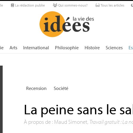
le
La rédaction publie
Qui sommes-nous?
Tous les articles
ie
Arts
International
Philosophie
Histoire
Sciences
Es
Recension
Société
La peine sans le sa
À propos de : Maud Simonet,
Travail gratuit : La 