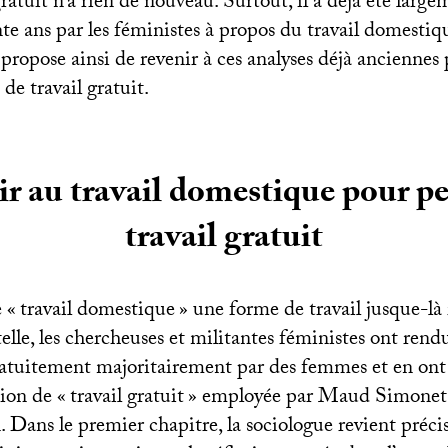
 gratuit n’a rien de nouveau. Surtout, il a déjà été large
nte ans par les féministes à propos du travail domesti
opose ainsi de revenir à ces analyses déjà anciennes 
 de travail gratuit.
r au travail domestique pour pe
travail gratuit
 «
travail domestique
» une forme de travail jusque-là
le, les chercheuses et militantes féministes ont rendu
gratuitement majoritairement par des femmes et en ont
tion de «
travail gratuit
» employée par Maud Simonet
Dans le premier chapitre, la sociologue revient préci