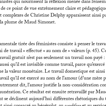
nistes qui nourrissent la réflexion menée dans l’ensemb
 de ce point de vue extrêmement claire et pédagogique 
t complexes de Christine Delphy apparaissent ainsi p
s la plume de Maud Simonet.
entale tirée des féministes consiste à penser le travai
i de travail
» effectué «
au nom de
» valeurs (p. 45). 
ravail gratuit n’est pas seulement un travail non payé : 
t aussi qu’il est invisible comme travail, parce qu’exer
ue la valeur monétaire. Le travail domestique est ains
vail qu’il est exercé au nom de l’amour (d’une mère p
utrement dit, l’amour justifie la non-considération co
unération. Ce résultat est ensuite retravaillé par Ma
se déclinent aujourd’hui différentes rhétoriques du tr