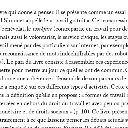
ivre qui donne à penser. Il se présente comme un essai
 Simonet appelle le «
travail gratuit
». Cette expressio
 bénévolat, le
workfare
(contrepartie en travail pour des
mais aussi le volontariat, le service civique, les stages o
vail mené par des particuliers sur internet, par exempl
a reconnaissance de mots indéchiffrables par des robot
»). Le pari du livre consiste à rassembler ces expérienc
tte pour mettre au jour ce qu’elles ont de commun. C
onne une cohérence à l’ensemble de son parcours de 
le a enquêté sur ces différents types d’activités. Cette
s la définition qu’elle en propose : «
formes de travail
ercées en dehors du droit du travail et avec peu ou pa
nétaire et de droits sociaux
» (p. 10). Ce livre prése
ntrairement à ce que laissent penser les débats actuels s