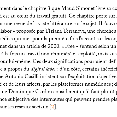
lement dans le chapitre 3 que Maud Simonet livre sa c
ui est au cœur du travail gratuit. Ce chapitre porte sur
ne revue de la vaste littérature sur le sujet. Il s’ouvre
 labor
» proposée par Tiziana Terranova, une chercheus
médias qui met pour la première fois l’accent sur les en
rnet dans un article de 2000. «
Free
» s’entend selon un 
t à la fois un travail non rémunéré et exploité, mais aus
pour lui-même. Ces deux significations pourraient défin
ue à propos du
digital labor
: d’un côté, certains théoric
Antonio Casilli insistent sur l’exploitation objective 
té et de leurs affects, par les plateformes numériques
; 
mme Dominique Cardon considèrent qu’il faut plutôt 
ence subjective des internautes qui peuvent prendre pla
 sur les réseaux sociaux
[
2
]
.