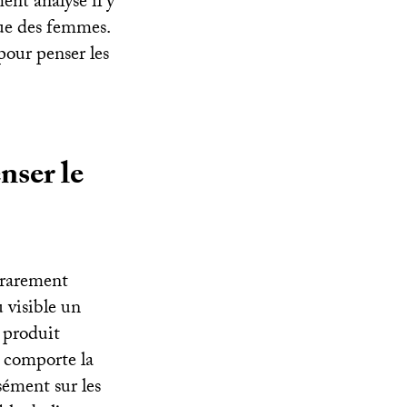
ment analysé il y
que des femmes.
pour penser les
nser le
 rarement
 visible un
 produit
 comporte la
sément sur les