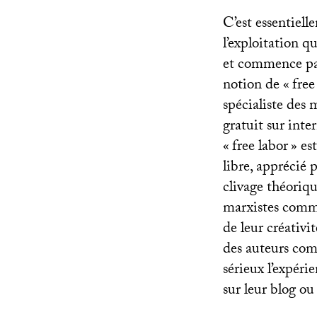
C’est essentiel
l’exploitation q
et commence par u
notion de «
free
spécialiste des 
gratuit sur inte
«
free labor
» es
libre, apprécié 
clivage théoriq
marxistes comme 
de leur créativi
des auteurs co
sérieux l’expéri
sur leur blog ou