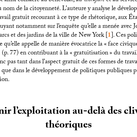
t ainsi consacré au bénévolat, au
workfare
et au servic
au nom de la citoyenneté. L’auteure y analyse le dével
avail gratuit recourant à ce type de rhétorique, aux Ét
puyant notamment sur l’enquête qu’elle a menée avec J
parcs et des jardins de la ville de New York
[
1
]
. Ces pol
e qu’elle appelle de manière évocatrice la «
face civiqu
 (p. 77) en contribuant à la «
gratuitisation
» du travai
donc pas tant dans l’aspect gratuit de ces formes de trava
que dans le développement de politiques publiques pa
ion.
ir l’exploitation au-delà des cl
théoriques