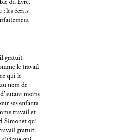
le du livre.
: les écrits
arfaitement
l gratuit
Comme le travail
ce qui le
cé au nom de
i d’autant moins
our ses enfants
mme travail et
ud Simonet qui
avail gratuit.