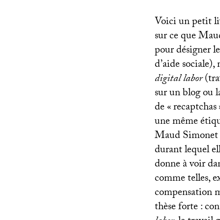
Voici un petit l
sur ce que Maud
pour désigner le
d’aide sociale), 
digital labor
(tra
sur un blog ou l
de «
recaptchas
une même étique
Maud Simonet d
durant lequel el
donne à voir dan
comme telles, ex
compensation mo
thèse forte : co