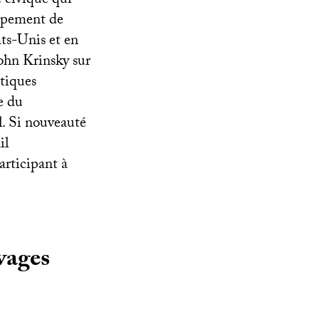
e civique qui
oppement de
ats-Unis et en
ohn Krinsky sur
itiques
e du
l. Si nouveauté
il
rticipant à
ivages