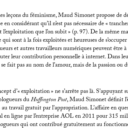
les leçons du féminisme, Maud Simonet propose de dé
e en considérant qu’il n’est pas nécessaire de «
trancher
 l’exploitation que l’on subit
» (p. 97). De la même ma
 qui sont à la fois exploitées et heureuses de s’occuper
gueurs et autres travailleurs numériques peuvent être à l
uter leur contribution personnelle à internet. Dans leu
e se fait pas au nom de l’amour, mais de la passion ou du
ncept d’«
exploitation
» ne s’arrête pas là. S’appuyant 
s blogueurs du
Huffington Post
, Maud Simonet définit l’
 au travail gratuit par l’appropriation. L’affaire en que
l en ligne par l’entreprise
AOL
en 2011 pour 315 milli
 blogueurs qui ont contribué gratuitement au fonctio