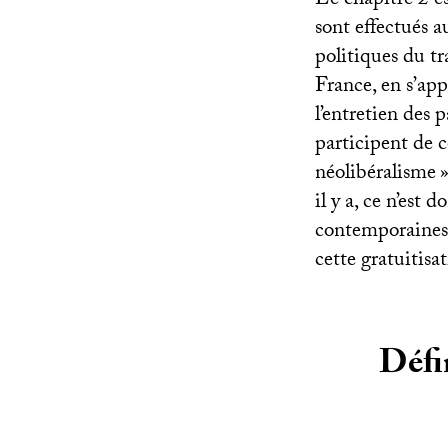
Le chapitre 2 es
sont effectués 
politiques du tr
France, en s’ap
l’entretien des 
participent de c
néolibéralisme
»
il y a, ce n’est 
contemporaines 
cette gratuitisat
Défin