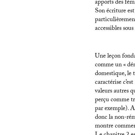
apports des fémi
Son écriture est
particulièremen
accessibles sou
Une leçon fondam
comme un «
dén
domestique, le t
caractérise c’es
valeurs autres q
perçu comme tra
par exemple). A
donc la non-rém
montre comment 