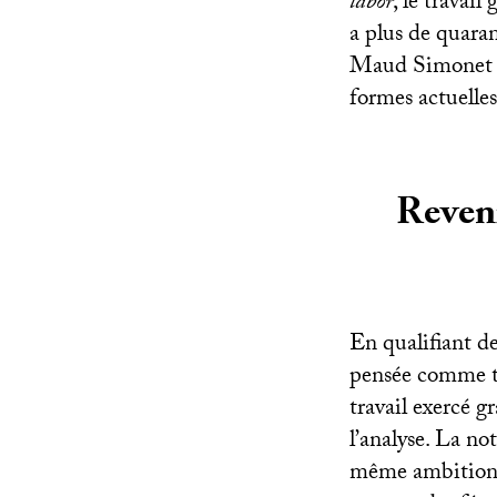
labor
, le travail
a plus de quara
Maud Simonet pr
formes actuelles
Reveni
En qualifiant de
pensée comme tel
travail exercé 
l’analyse. La no
même ambition. 