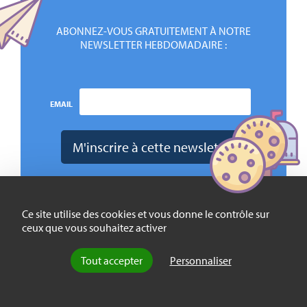
ABONNEZ-VOUS GRATUITEMENT À NOTRE
NEWSLETTER HEBDOMADAIRE :
EMAIL
Ce site utilise des cookies et vous donne le contrôle sur
ceux que vous souhaitez activer
Pour citer cet article :
Tout accepter
Personnaliser
Carl Havelange, « La mécanique du regard »,
La Vie des idées
, 29
septembre 2017. ISSN : 2105-3030. URL : https://laviedesidees.fr/La-
mecanique-du-regard
Nota bene :