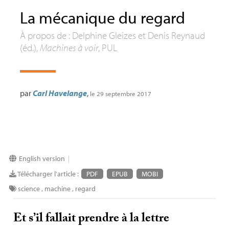
La mécanique du regard
À propos de : Delphine Gleizes et Denis Reynaud
(éd.),
Machines à voir
,
PUL
par
Carl Havelange
,
le 29 septembre 2017
English version
|
Télécharger l'article :
PDF
EPUB
MOBI
science
,
machine
,
regard
Et s’il fallait prendre à la lettre