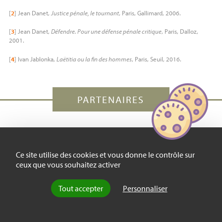
[
2
]
Jean Danet,
Justice pénale, le tournant
, Paris, Gallimard, 2006.
[
3
]
Jean Danet,
Défendre. Pour une défense pénale critique
, Paris, Dalloz,
2001.
[
4
]
Ivan Jablonka,
Laëtitia ou la fin des hommes
, Paris, Seuil, 2016.
PARTENAIRES
Ce site utilise des cookies et vous donne le contrôle sur
ceux que vous souhaitez activer
Tout accepter
Personnaliser