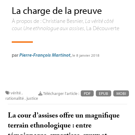
La charge de la preuve
À propos de : Christiane Besnier,
La vérité côté
cour. Une ethnologue aux assises
, La Découverte
par
Pierre-François Martinot
,
le 8 janvier 2018
vérité
,
Télécharger l'article :
PDF
EPUB
MOBI
rationalité
,
justice
La cour d’assises offre un magnifique
terrain ethnologique : entre