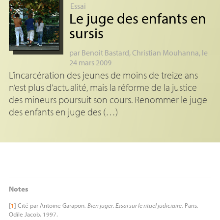
Essai
Le juge des enfants en
sursis
par
Benoit Bastard
,
Christian Mouhanna
, le
24 mars 2009
L’incarcération des jeunes de moins de treize ans
n’est plus d’actualité, mais la réforme de la justice
des mineurs poursuit son cours. Renommer le juge
des enfants en juge des (…)
Notes
[
1
]
Cité par Antoine Garapon,
Bien juger. Essai sur le rituel judiciaire
, Paris,
Odile Jacob, 1997.