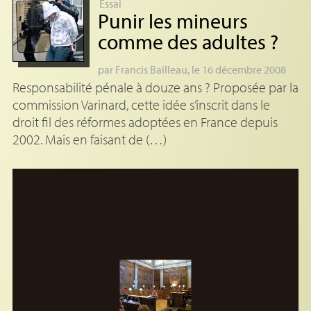
Essai
Punir les mineurs
comme des adultes
?
par
Francis Bailleau
, le 16 décembre 2008
Responsabilité pénale à douze ans ? Proposée par la
commission Varinard, cette idée s’inscrit dans le
droit fil des réformes adoptées en France depuis
2002. Mais en faisant de (…)