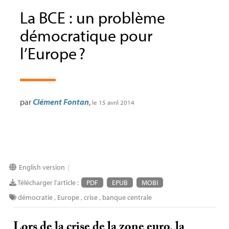
La
BCE
: un problème
démocratique pour
l’Europe
?
par
Clément Fontan
,
le 15 avril 2014
English version
|
Télécharger l'article :
PDF
EPUB
MOBI
démocratie
,
Europe
,
crise
,
banque centrale
Lors de la crise de la zone euro, la