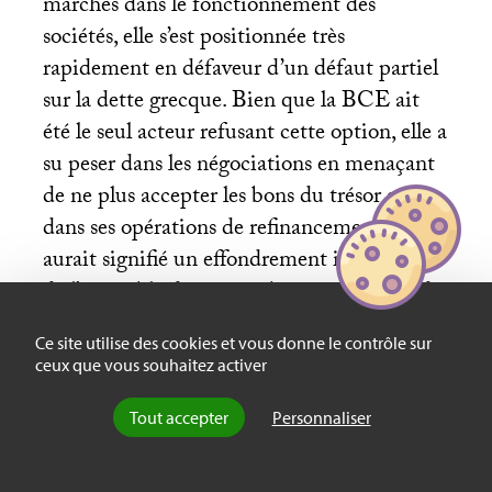
marchés dans le fonctionnement des
sociétés, elle s’est positionnée très
rapidement en défaveur d’un défaut partiel
sur la dette grecque. Bien que la
BCE
ait
été le seul acteur refusant cette option, elle a
su peser dans les négociations en menaçant
de ne plus accepter les bons du trésor grec
dans ses opérations de refinancement, ce qui
aurait signifié un effondrement immédiat
de l’ensemble du secteur bancaire grec et des
risques importants de contagion vers les
Ce site utilise des cookies et vous donne le contrôle sur
autres pays. Même si le gouvernement grec
ceux que vous souhaitez activer
a effectué une décote importante sur la
valeur de ses titres de dette souveraine, la
Tout accepter
Personnaliser
menace de la
BCE
lui a permis d’obtenir
deux concessions importantes : cette option