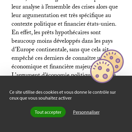
leur analyse à l’ensemble des crises alors que
leur argumentation est très spécifique au
contexte politique et financier états-unien.
En effet, les prêts hypothécaires sont
beaucoup moins développés dans les pays
d’Europe continentale, sans que cela ait
empêché ces derniers de connaître une crise
économique et financière majeure.
L’argument d’économie politique mobilisé
par les auteurs pour expliquer la prégnance
de la banking view ne peut pas non plus être
Ce site utilise des cookies et vous donne le contrôle sur
ceux que vous souhaitez activer
extrapolé au cas européen où les campagnes
électorales ne sont pas financées par des
Tout accepter
Personnaliser
institutions financières. L’Europe a pourtant
mené la même politique de sauvetage des