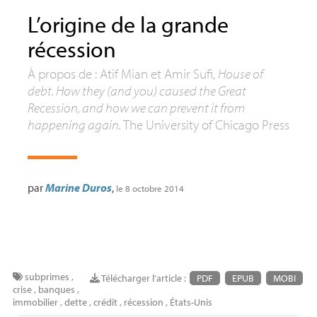
L’origine de la grande
récession
À propos de : Atif Mian et Amir Sufi,
House of
debt. How they (and you) caused the Great
Recession, and how we can prevent it from
happening again.
The University of Chicago Press
par
Marine Duros
,
le 8 octobre 2014
subprimes
,
Télécharger l'article :
PDF
EPUB
MOBI
crise
,
banques
,
immobilier
,
dette
,
crédit
,
récession
,
États-Unis