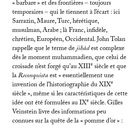
«
barbare
» et des frontières – toujours
temporaires – qui le tiennent à l’écart : ici
Sarrazin, Maure, Turc, hérétique,
musulman, Arabe
; là Franc, infidèle,
chrétien, Européen, Occidental. John Tolan
rappelle que le terme de
jihâd
est complexe
dès le moment muhammadien, que celui de
e
croisade n’est forgé qu’au
XIII
siècle et que
la
Reconquista
est «
essentiellement une
e
invention de l’historiographie du
XIX
siècle
», même si les caractéristiques de cette
e
idée ont été formulées au
IX
siècle. Gilles
Veinstein livre des informations peu
connues sur la quête de la «
pomme d’or
» :