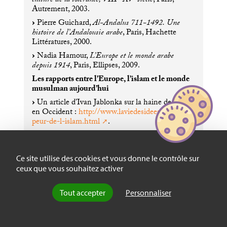
culture de la tolérance,
VIII
-
XV
siècle
, Paris,
Autrement, 2003.
Pierre Guichard,
Al-Andalus 711-1492. Une
histoire de l’Andalousie arabe
, Paris, Hachette
Littératures, 2000.
Nadia Hamour,
L’Europe et le monde arabe
depuis 1914
, Paris, Ellipses, 2009.
Les rapports entre l’Europe, l’islam et le monde
musulman aujourd’hui
Un article d’Ivan Jablonka sur la haine de l’islam
en Occident :
http://www.laviedesidees.fr/La-
peur-de-l-islam.html
.
Un article de Jocelyne Césari sur l’islam en
Europe :
http://www.monde-
diplomatique.fr/2000/04/
CESARI
/13696
.
Ce site utilise des cookies et vous donne le contrôle sur
Un essai d’Henry Laurens sur le
Moyen-Orient
ceux que vous souhaitez activer
e
au seuil du
XXI
siècle
.
Un dossier sur l’Europe et la Turquie :
Tout accepter
Personnaliser
http://www.ladocumentationfrancaise.fr/dossiers/europe-
turquie/index.shtml
.