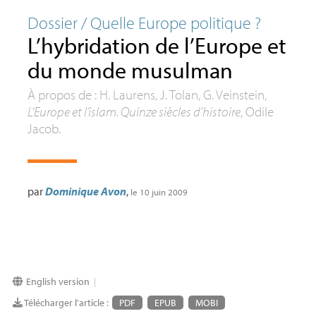
Dossier / Quelle Europe politique
?
L’hybridation de l’Europe et
du monde musulman
À propos de : H. Laurens, J. Tolan, G. Veinstein,
L’Europe et l’islam. Quinze siècles d’histoire
, Odile
Jacob.
par
Dominique Avon
,
le 10 juin 2009
English version
|
Télécharger l'article :
PDF
EPUB
MOBI