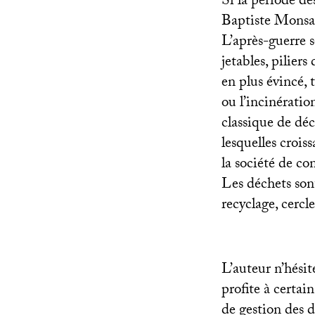
Si la période de
Baptiste Monsain
L’après-guerre 
jetables, pilier
en plus évincé, 
ou l’incinérati
classique de dé
lesquelles crois
la société de c
Les déchets son
recyclage, cercl
L’auteur n’hési
profite à certai
de gestion des 