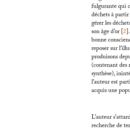
fulgurante qui c
déchets à parti
gérer les déchet
son âge d’or
[
2
]
bonne conscience
reposer sur l’il
produisons depu
(contenant des 
synthèse), inint
l’auteur est par
acquis une popu
L’auteur s’attard
recherche de ter