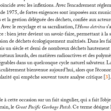
oïncide avec les inflexions. Avec l’encadrement réglem
r de 1975, de fortes exigences sont imposées aux munic
s et la gestion déléguée des déchets, confiée aux acteur
. Avec le recyclage et sa sacralisation, l’
Homo detritus
s’
 : bien jeter devient un savoir-faire, permettant à la s
lusion de déchets écologiquement maîtrisés. Dans les fai
is un siècle et demi de nombreux déchets hautement 
métaux lourds, des matières radioactives et des polymè
égrables dans un quelconque cycle naturel salvateur. L
ticulièrement bienvenue aujourd’hui, alors que l’économ
larité qui empêche souvent toute analyse critique
[
3
]
.
e à cette occasion sur un fait singulier, qui a fait l’obje
rain, le
Great Pacific Garbage Patch
. Ce terme désigne