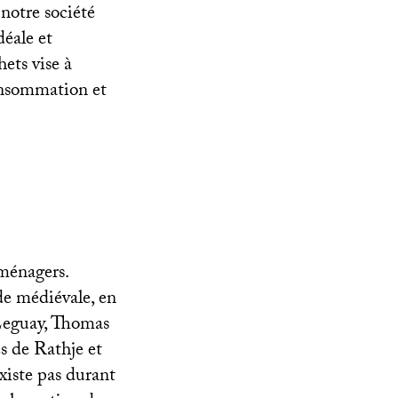
 notre société
déale et
ets vise à
consommation et
 ménagers.
ode médiévale, en
 Leguay, Thomas
s de Rathje et
existe pas durant