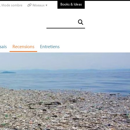
Books & Ideas
Mode sombre
Réseaux ▾
sais
Recensions
Entretiens