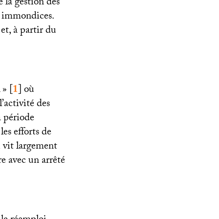
e la gestion des
es immondices.
et, à partir du
n
»
[
1
]
où
’activité des
a période
les efforts de
i vit largement
re avec un arrêté