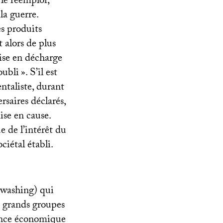
le réemploi,
la guerre.
s produits
 alors de plus
mise en décharge
oubli
». S’il est
taliste, durant
rsaires déclarés,
ise en cause.
e de l’intérêt du
ciétal établi.
nwashing) qui
s grands groupes
sance économique