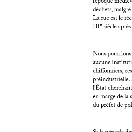
l’époque médiéva
déchets, malgré 
La rue est le réc
e
III
siècle après 
Nous pourrions 
aucune instituti
chiffonniers, ce
préindustrielle. 
l’État cherchant
en marge de la s
du préfet de po