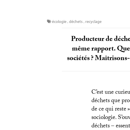
écologie
,
déchets
,
recyclage
Producteur de déche
même rapport. Que r
sociétés
? Maîtrisons-
C’est une curie
déchets que pro
de ce qui reste
»
sociologie. S’ou
déchets – essent