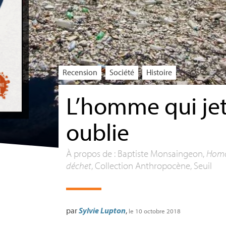
Recension
Société
Histoire
L’homme qui jet
oublie
À propos de : Baptiste Monsaingeon,
Homo 
déchet
, Collection Anthropocène, Seuil
par
Sylvie Lupton
,
le 10 octobre 2018