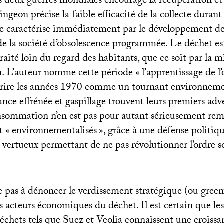
s deux guerres mondiales encourage la récupération et 
geon précise la faible efficacité de la collecte durant 
se caractérise immédiatement par le développement de
s de la société d’obsolescence programmée. Le déchet est
traité loin du regard des habitants, que ce soit par la 
on. L’auteur nomme cette période «
l’apprentissage de l’
crire les années 1970 comme un tournant environnemen
sance effrénée et gaspillage trouvent leurs premiers adve
onsommation n’en est pas pour autant sérieusement rem
t «
environnementalisés
», grâce à une défense politiqu
e vertueux permettant de ne pas révolutionner l’ordre so
te pas à dénoncer le verdissement stratégique (ou gree
ns acteurs économiques du déchet. Il est certain que le
déchets tels que Suez et Veolia connaissent une crois